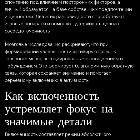
спонтанно под влиянием посторонних факторов, а
личный образуется на базе собственных предпочтений
и ценностей. Два этих разновидности способствуют
игровые аппараты и помогают удерживать долгую
сосредоточенность.
Мозговые исследования раскрывают, что при
формировании увлеченности активируются зоны
головного мозга, ассоциированные с поощрением и
побуждением. Это формирует благоприятную обратную
связь, которая сохраняет внимание и помогает
серьезному включению в активность.
Как включенность
устремляет фокус на
значимые детали
Включенность составляет режим абсолютного