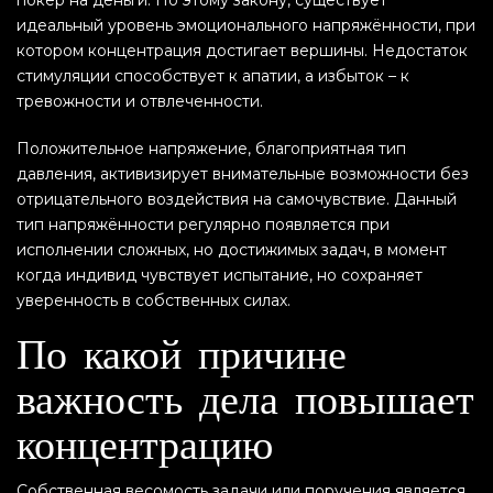
покер на деньги. По этому закону, существует
идеальный уровень эмоционального напряжённости, при
котором концентрация достигает вершины. Недостаток
стимуляции способствует к апатии, а избыток – к
тревожности и отвлеченности.
Положительное напряжение, благоприятная тип
давления, активизирует внимательные возможности без
отрицательного воздействия на самочувствие. Данный
тип напряжённости регулярно появляется при
исполнении сложных, но достижимых задач, в момент
когда индивид чувствует испытание, но сохраняет
уверенность в собственных силах.
По какой причине
важность дела повышает
концентрацию
Собственная весомость задачи или поручения является