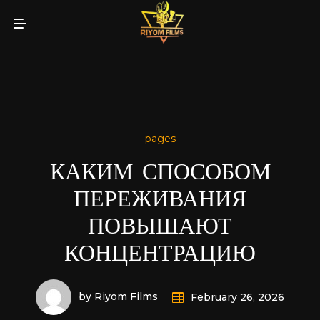
pages
КАКИМ СПОСОБОМ
ПЕРЕЖИВАНИЯ
ПОВЫШАЮТ
КОНЦЕНТРАЦИЮ
by Riyom Films
February 26, 2026