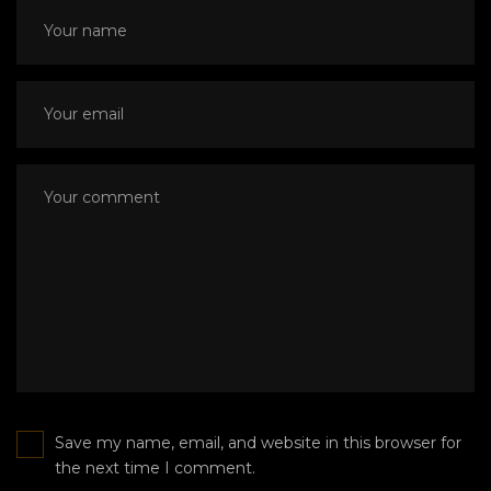
Save my name, email, and website in this browser for
the next time I comment.