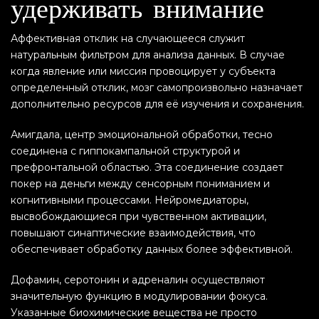
удерживать внимание
Аффективная отклик на случающееся служит
натуральным фильтром для анализа данных. В случае
когда явление или миссия провоцирует у субъекта
определенный отклик, мозг самопроизвольно назначает
дополнительно ресурсов для её изучения и сохранения.
Амигдала, центр эмоциональной обработки, тесно
соединена с гиппокампальной структурой и
префронтальной областью. Эта соединение создает
покер на деньги между сенсорным пониманием и
когнитивными процессами. Нейромедиаторы,
высвобождающиеся при чувственном активации,
повышают синаптические взаимодействия, что
обеспечивает обработку данных более эффективной.
Дофамин, серотонин и адреналин осуществляют
значительную функцию в модулировании фокуса.
Указанные биохимические вещества не просто