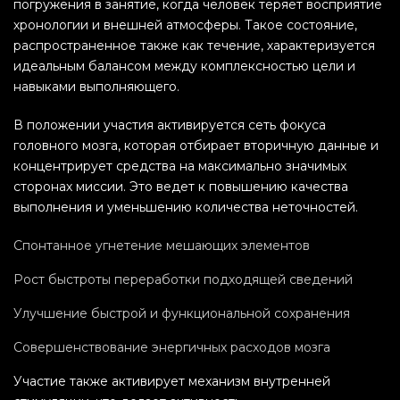
погружения в занятие, когда человек теряет восприятие
хронологии и внешней атмосферы. Такое состояние,
распространенное также как течение, характеризуется
идеальным балансом между комплексностью цели и
навыками выполняющего.
В положении участия активируется сеть фокуса
головного мозга, которая отбирает вторичную данные и
концентрирует средства на максимально значимых
сторонах миссии. Это ведет к повышению качества
выполнения и уменьшению количества неточностей.
Спонтанное угнетение мешающих элементов
Рост быстроты переработки подходящей сведений
Улучшение быстрой и функциональной сохранения
Совершенствование энергичных расходов мозга
Участие также активирует механизм внутренней