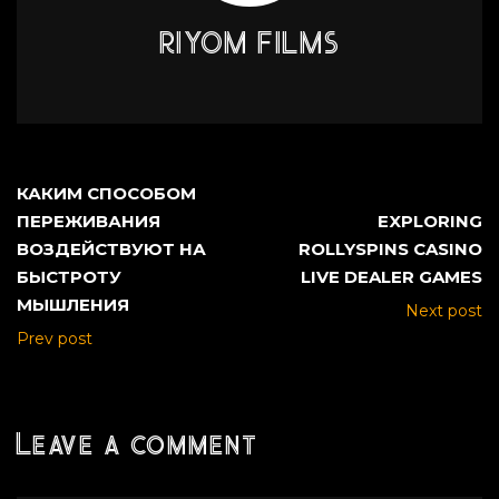
RIYOM FILMS
КАКИМ СПОСОБОМ
ПЕРЕЖИВАНИЯ
EXPLORING
ВОЗДЕЙСТВУЮТ НА
ROLLYSPINS CASINO
БЫСТРОТУ
LIVE DEALER GAMES
МЫШЛЕНИЯ
Next post
Prev post
Leave a comment