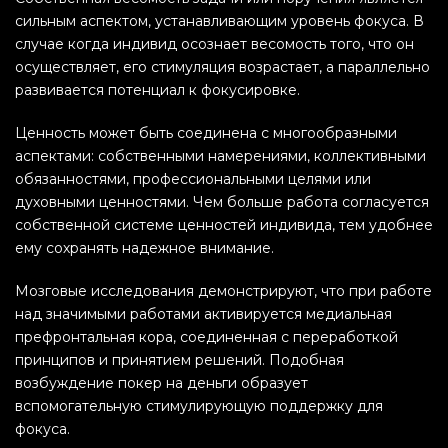
сильным аспектом, устанавливающим уровень фокуса. В
случае когда индивид осознает весомость того, что он
осуществляет, его стимуляция возрастает, а параллельно
развивается потенциал к фокусировке.
Ценность может быть соединена с многообразными
аспектами: собственными намерениями, коллективными
обязанностями, профессиональными целями или
духовными ценностями. Чем больше работа согласуется
собственной системе ценностей индивида, тем удобнее
ему сохранять надежное внимание.
Мозговые исследования демонстрируют, что при работе
над значимыми работами активируется медиальная
префронтальная кора, соединенная с переработкой
принципов и принятием решений. Подобная
возбуждение покер на деньги образует
вспомогательную стимулирующую поддержку для
фокуса.