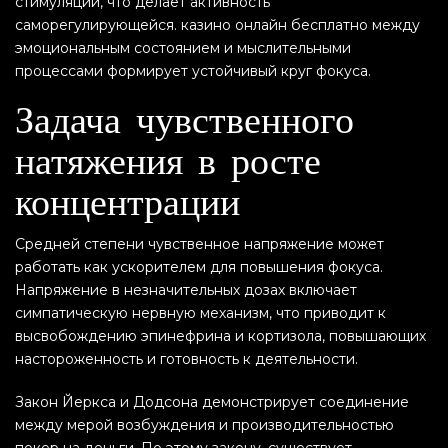
стимуляции, что делает активность
саморегулирующейся. казино онлайн бесплатно между
эмоциональным состоянием и мыслительными
процессами формирует устойчивый круг фокуса.
Задача чувственного
натяжения в росте
концентрации
Средней степени чувственное напряжение может
работать как ускорителем для повышения фокуса.
Напряжение в незначительных дозах включает
симпатическую нервную механизм, что приводит к
высвобождению эпинефрина и кортизола, повышающих
настороженность и готовность к деятельности.
Закон Йеркса и Додсона демонстрирует соединение
между мерой возбуждения и производительностью