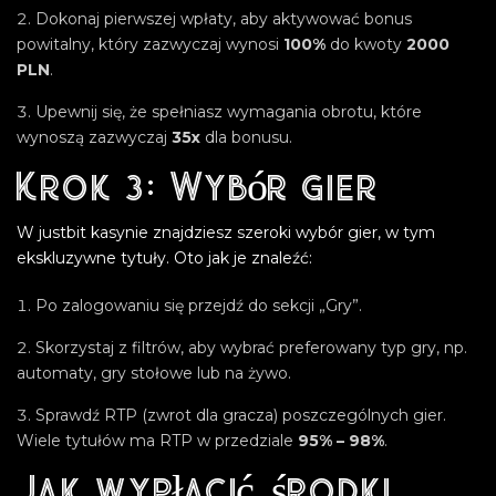
Dokonaj pierwszej wpłaty, aby aktywować bonus
powitalny, który zazwyczaj wynosi
100%
do kwoty
2000
PLN
.
Upewnij się, że spełniasz wymagania obrotu, które
wynoszą zazwyczaj
35x
dla bonusu.
Krok 3: Wybór gier
W justbit kasynie znajdziesz szeroki wybór gier, w tym
ekskluzywne tytuły. Oto jak je znaleźć:
Po zalogowaniu się przejdź do sekcji „Gry”.
Skorzystaj z filtrów, aby wybrać preferowany typ gry, np.
automaty, gry stołowe lub na żywo.
Sprawdź RTP (zwrot dla gracza) poszczególnych gier.
Wiele tytułów ma RTP w przedziale
95% – 98%
.
Jak wypłacić środki