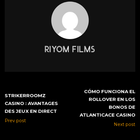
RIYOM FILMS
CÓMO FUNCIONA EL
STRIKERROOMZ
ROLLOVER EN LOS
CASINO : AVANTAGES
BONOS DE
DES JEUX EN DIRECT
ATLANTICACE CASINO
Prev post
Next post