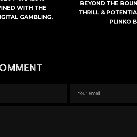
BEYOND THE BOUN
INED WITH THE
THRILL & POTENTI
IGITAL GAMBLING,
PLINKO B
comment