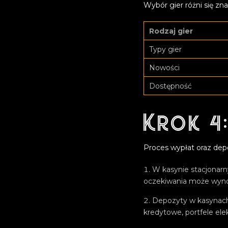
Wybór gier różni się zn
Rodzaj gier
Typy gier
Nowości
Dostępność
Krok 4
Proces wypłat oraz depo
W kasynie stacjonar
oczekiwania może wynosi
Depozyty w kasynach
kredytowe, portfele el