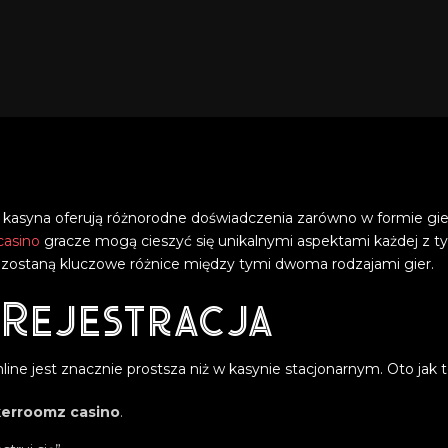
 kasyna oferują różnorodne doświadczenia zarówno w formie gier 
casino
gracze mogą cieszyć się unikalnymi aspektami każdej z 
 zostaną kluczowe różnice między tymi dwoma rodzajami gier.
 Rejestracja
line jest znacznie prostsza niż w kasynie stacjonarnym. Oto jak t
kerroomz casino
.