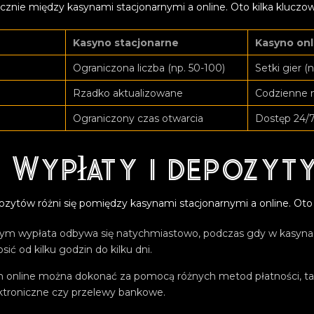
acznie między kasynami stacjonarnymi a online. Oto kilka kluczow
Kasyno stacjonarne
Kasyno onl
Ograniczona liczba (np. 50-100)
Setki gier (
Rzadko aktualizowane
Codzienne 
Ograniczony czas otwarcia
Dostęp 24/
: Wypłaty i depozyt
zytów różni się pomiędzy kasynami stacjonarnymi a online. Oto 
nym wypłata odbywa się natychmiastowo, podczas gdy w kasynac
ć od kilku godzin do kilku dni.
 online można dokonać za pomocą różnych metod płatności, tak
ektroniczne czy przelewy bankowe.