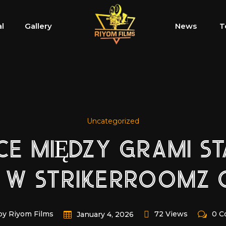
al
Gallery
News
T
Uncategorized
ICE MIĘDZY GRAMI S
 W STRIKERROOMZ 
by Riyom Films
72 Views
0 C
January 4, 2026