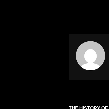
THE HISTORY OF