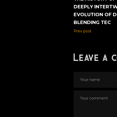
DEEPLY INTERTW
EVOLUTION OF D
BLENDING TEC
Prev post
Leave a 