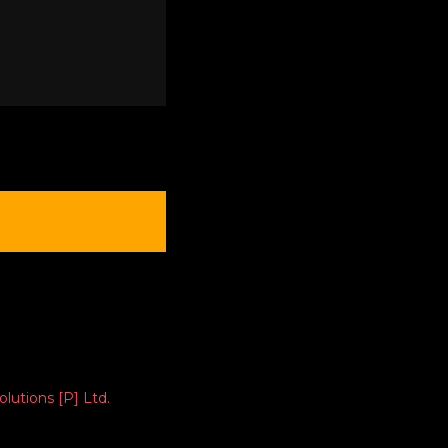
utions [P] Ltd.