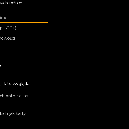
ych różnic:
ine
np. 500+)
nowości
7
y
jak to wygląda:
h online czas
ich jak karty