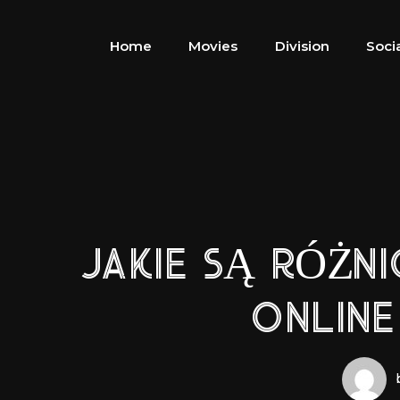
Home
Movies
Division
Soci
JAKIE SĄ RÓŻN
ONLINE