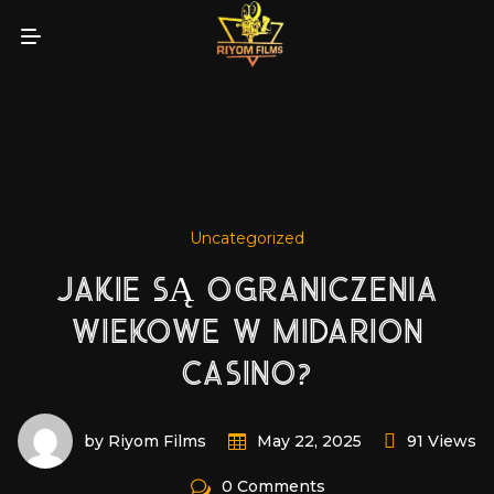
Uncategorized
JAKIE SĄ OGRANICZENIA
WIEKOWE W MIDARION
CASINO?
by Riyom Films
91 Views
May 22, 2025
0 Comments