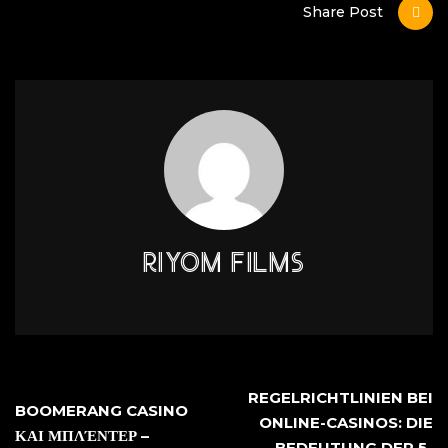
Share Post
RIYOM FILMS
REGELRICHTLINIEN BEI
BOOMERANG CASINO
ONLINE-CASINOS: DIE
ΚΑΙ ΜΠΛΈΝΤΕΡ –
BEDEUTUNG DER 5-