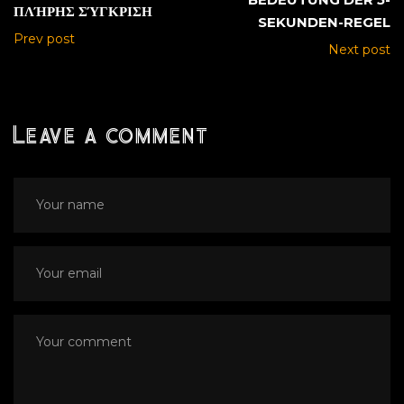
ΠΛΉΡΗΣ ΣΎΓΚΡΙΣΗ
SEKUNDEN-REGEL
Prev post
Next post
Leave a comment