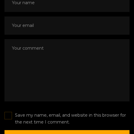
Save my name, email, and website in this browser for
the next time I comment.