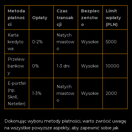
Metoda
Czas
Bezpiec
Limit
płatnoś
Opłaty
transak
zeństw
wpłaty
ci
cji
o
(PLN)
Karta
Natych
kredyto
0-2%
miastow
Wysokie
5000
wa
o
Przelew
bankow
0%
1-3 dni
Wysokie
10000
y
E-portfel
Natych
(np.
1-3%
miastow
Wysokie
2000
Skrill,
o
Neteller)
Dokonując wyboru metody płatności, warto zwrócić uwagę
na wszystkie powyższe aspekty, aby zapewnić sobie jak