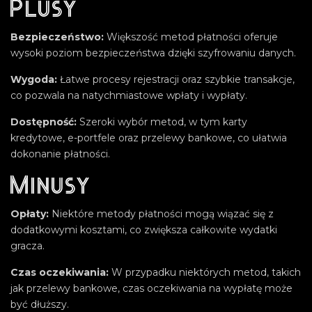
Plusy
Bezpieczeństwo:
Większość metod płatności oferuje
wysoki poziom bezpieczeństwa dzięki szyfrowaniu danych.
Wygoda:
Łatwe procesy rejestracji oraz szybkie transakcje,
co pozwala na natychmiastowe wpłaty i wypłaty.
Dostępność:
Szeroki wybór metod, w tym karty
kredytowe, e-portfele oraz przelewy bankowe, co ułatwia
dokonanie płatności.
Minusy
Opłaty:
Niektóre metody płatności mogą wiązać się z
dodatkowymi kosztami, co zwiększa całkowite wydatki
gracza.
Czas oczekiwania:
W przypadku niektórych metod, takich
jak przelewy bankowe, czas oczekiwania na wypłatę może
być dłuższy.