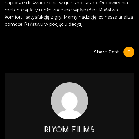
najlepsze doświadczenia w gransino casino. Odpowiednia
metoda wpłaty może znacznie wpłynąć na Państwa
komfort i satysfakcję z gry. Mamy nadzieję, że nasza analiza
pomoże Państwu w podjęciu decyzji.
Share Post
RIYOM FILMS