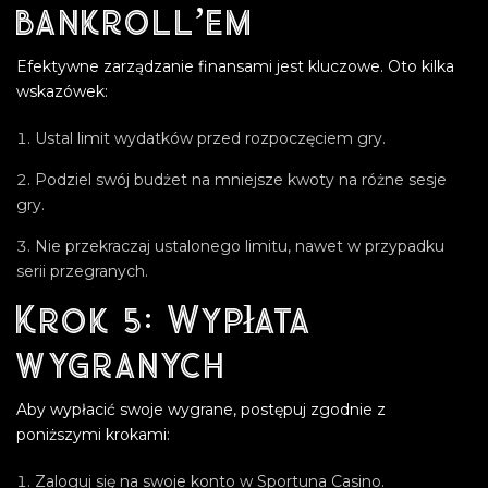
bankroll’em
Efektywne zarządzanie finansami jest kluczowe. Oto kilka
wskazówek:
Ustal limit wydatków przed rozpoczęciem gry.
Podziel swój budżet na mniejsze kwoty na różne sesje
gry.
Nie przekraczaj ustalonego limitu, nawet w przypadku
serii przegranych.
Krok 5: Wypłata
wygranych
Aby wypłacić swoje wygrane, postępuj zgodnie z
poniższymi krokami:
Zaloguj się na swoje konto w Sportuna Casino.