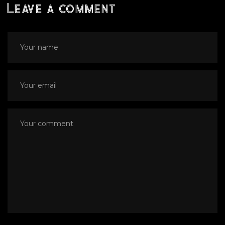
Leave a comment