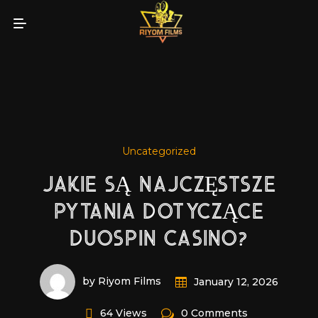
Uncategorized
JAKIE SĄ NAJCZĘSTSZE
PYTANIA DOTYCZĄCE
DUOSPIN CASINO?
by Riyom Films
January 12, 2026
64 Views
0 Comments