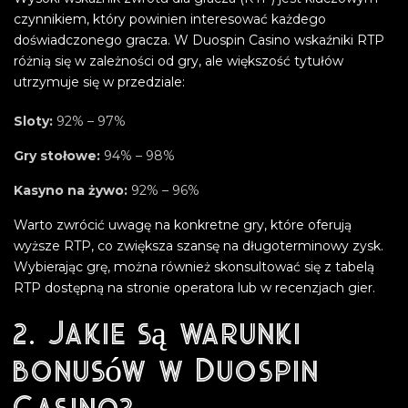
czynnikiem, który powinien interesować każdego
doświadczonego gracza. W Duospin Casino wskaźniki RTP
różnią się w zależności od gry, ale większość tytułów
utrzymuje się w przedziale:
Sloty:
92% – 97%
Gry stołowe:
94% – 98%
Kasyno na żywo:
92% – 96%
Warto zwrócić uwagę na konkretne gry, które oferują
wyższe RTP, co zwiększa szansę na długoterminowy zysk.
Wybierając grę, można również skonsultować się z tabelą
RTP dostępną na stronie operatora lub w recenzjach gier.
2. Jakie są warunki
bonusów w Duospin