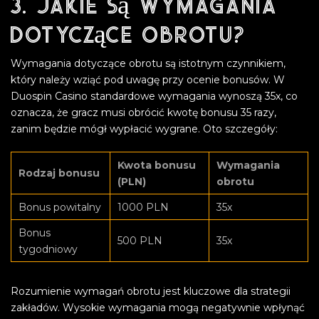
3. Jakie są wymagania
dotyczące obrotu?
Wymagania dotyczące obrotu są istotnym czynnikiem,
który należy wziąć pod uwagę przy ocenie bonusów. W
Duospin Casino standardowe wymagania wynoszą 35x, co
oznacza, że gracz musi obrócić kwotę bonusu 35 razy,
zanim będzie mógł wypłacić wygrane. Oto szczegóły:
Kwota bonusu
Wymagania
Rodzaj bonusu
(PLN)
obrotu
Bonus powitalny
1000 PLN
35x
Bonus
500 PLN
35x
tygodniowy
Rozumienie wymagań obrotu jest kluczowe dla strategii
zakładów. Wysokie wymagania mogą negatywnie wpłynąć