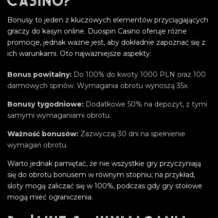
Casino?
Bonusy to jeden z kluczowych elementów przyciągających
graczy do kasyn online. Duospin Casino oferuje różne
promocje, jednak ważne jest, aby dokładnie zapoznać się z
ich warunkami. Oto najważniejsze aspekty:
Bonus powitalny:
Do 100% do kwoty 1000 PLN oraz 100
darmowych spinów. Wymagania obrotu wynoszą 35x.
Bonusy tygodniowe:
Dodatkowe 50% na depozyt, z tymi
samymi wymaganiami obrotu.
Ważność bonusów:
Zazwyczaj 30 dni na spełnienie
wymagań obrotu.
Warto jednak pamiętać, że nie wszystkie gry przyczyniają
się do obrotu bonusem w równym stopniu; na przykład,
sloty mogą zaliczać się w 100%, podczas gdy gry stołowe
mogą mieć ograniczenia.