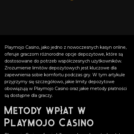
Playmojo Casino, jako jedno z nowoczesnych kasyn online,
oferuje graczom różnorodne opcje depozytowe, które są
dostosowane do potrzeb współczesnych użytkowników.
Zrozumienie limitów depozytowych jest kluczowe dla
zapewnienia sobie komfortu podczas gry. W tym artykule
przyjrzymy się szczegółowo, jakie limity depozytowe
obowiązują w Playmojo Casino oraz jakie metody płatności
są dostępne dla graczy.
Metody wpłat w
Playmojo Casino