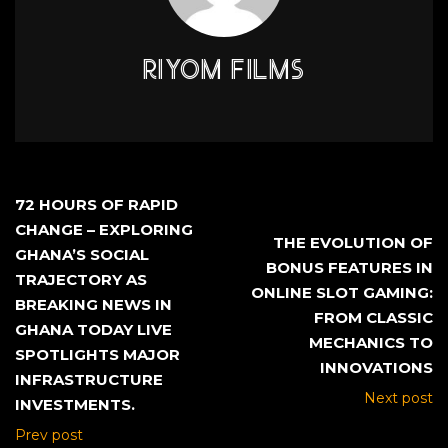
RIYOM FILMS
72 HOURS OF RAPID
CHANGE – EXPLORING
THE EVOLUTION OF
GHANA’S SOCIAL
BONUS FEATURES IN
TRAJECTORY AS
ONLINE SLOT GAMING:
BREAKING NEWS IN
FROM CLASSIC
GHANA TODAY LIVE
MECHANICS TO
SPOTLIGHTS MAJOR
INNOVATIONS
INFRASTRUCTURE
Next post
INVESTMENTS.
Prev post