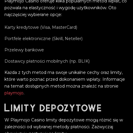
Playmojo Casino oferuje kilka popularnych metod wpłat, co
pozwala na elastyczność i wygodę użytkowników. Oto
najczęściej wybierane opcje:
Karty kredytowe (Visa, MasterCard)
Portfele elektroniczne (Skrill, Neteller)
Przelewy bankowe
Dostawcy płatności mobilnych (np. BLIK)
Każda z tych metod ma swoje unikalne cechy oraz limity,
które warto poznać przed dokonaniem wpłaty. Informacje
na temat dostępnych metod można znaleźć na stronie
playmojo
.
Limity depozytowe
W Playmojo Casino limity depozytowe mogą różnić się w
zależności od wybranej metody płatności. Zazwyczaj