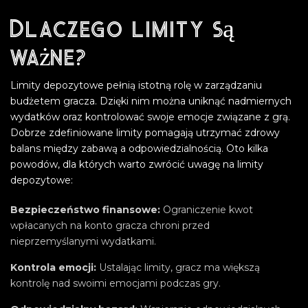
Dlaczego limity są
ważne?
Limity depozytowe pełnią istotną rolę w zarządzaniu
budżetem gracza. Dzięki nim można uniknąć nadmiernych
wydatków oraz kontrolować swoje emocje związane z grą.
Dobrze zdefiniowane limity pomagają utrzymać zdrowy
balans między zabawą a odpowiedzialnością. Oto kilka
powodów, dla których warto zwrócić uwagę na limity
depozytowe:
Bezpieczeństwo finansowe:
Ograniczenie kwot
wpłacanych na konto gracza chroni przed
nieprzemyślanymi wydatkami.
Kontrola emocji:
Ustalając limity, gracz ma większą
kontrolę nad swoimi emocjami podczas gry.