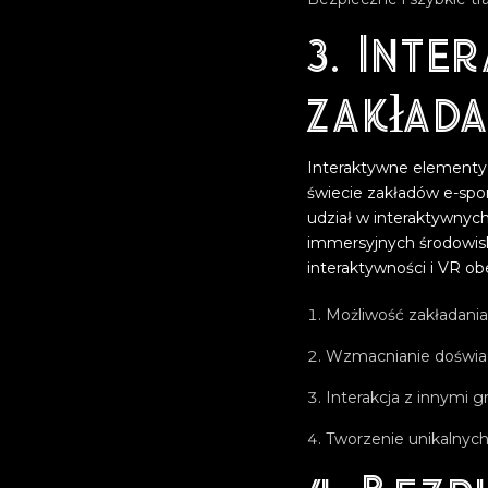
3. Inte
zakład
Interaktywne elementy o
świecie zakładów e-spo
udział w interaktywnyc
immersyjnych środowisk,
interaktywności i VR o
Możliwość zakładania
Wzmacnianie doświad
Interakcja z innymi g
Tworzenie unikalnyc