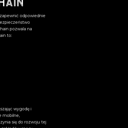
hain
ą zapewnić odpowiednie
 bezpieczeństwo
kchain pozwala na
in to:
szając wygodę i
e mobilne,
zynia się do rozwoju tej