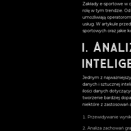
Zakłady e-sportowe w o
rolę w tym trendzie. O
umożliwiają operatorom
usług. W artykule prze
sportowych oraz jakie ko
1. Anal
intelig
Jednym z najważniejsz
danych i sztucznej inte
ilości danych dotyczący
tworzenie bardziej dop
niektóre z zastosowań 
Przewidywanie wynik
Analiza zachowań gra