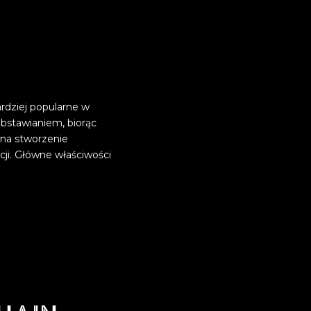
ardziej popularne w
bstawianiem, biorąc
 na stworzenie
cji. Główne właściwości