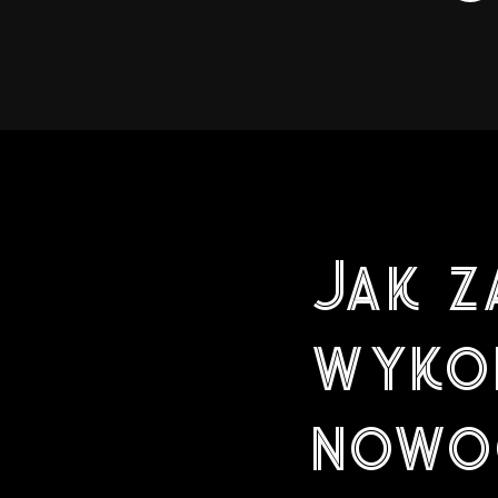
Jak z
wyko
nowo