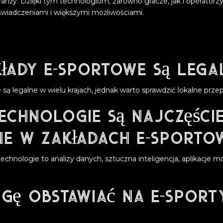
ranży. Dzięki tym technologiom, zarówno gracze, jak i operato
oświadczeniami i większymi możliwościami.
akłady e-sportowe są lega
 są legalne w wielu krajach, jednak warto sprawdzić lokalne prze
technologie są najczęści
e w zakładach e-sporto
echnologie to analizy danych, sztuczna inteligencja, aplikacje m
ogę obstawiać na e-sport