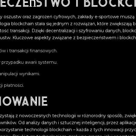
ieczeństwo i blockc
zby oszustw oraz zagrożeń cyfrowych, zakłady e-sportowe musz
ogia blockchain stała się jednym z rozwiązań, które zwiększają
ość transakcji. Dzięki decentralizacji i szyfrowaniu danych, bloc
zustw. Kluczowe aspekty związane z bezpieczeństwem i blockcha
w i transakcji finansowych.
 przypadku awarii systemu.
nipulacji wynikami.
i płatności.
owanie
zystają z nowoczesnych technologii w różnorodny sposób, zwięk
ików. Od analizy danych i sztucznej inteligencji, przez aplikacj
orzystanie technologii blockchain – każda z tych innowacji przyc