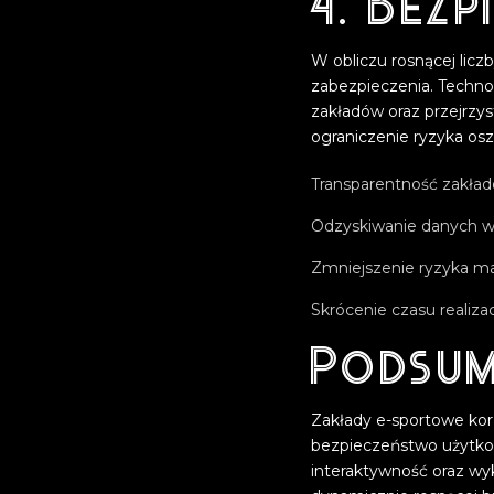
4. Bezp
W obliczu rosnącej lic
zabezpieczenia. Technol
zakładów oraz przejrzyst
ograniczenie ryzyka os
Transparentność zakładó
Odzyskiwanie danych w
Zmniejszenie ryzyka ma
Skrócenie czasu realizacj
Podsum
Zakłady e-sportowe kor
bezpieczeństwo użytkown
interaktywność oraz wyk