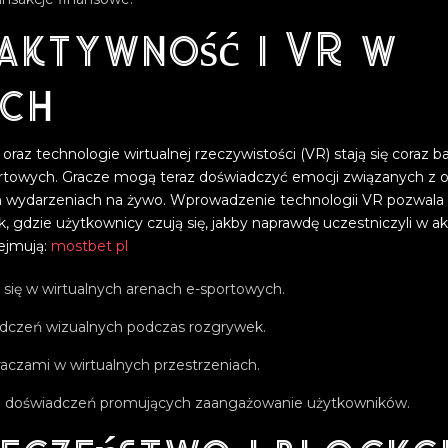
raktywność i VR w
ach
raz technologie wirtualnej rzeczywistości (VR) stają się coraz b
rtowych. Gracze mogą teraz doświadczyć emocji związanych z o
h wydarzeniach na żywo. Wprowadzenie technologii VR pozwala
 gdzie użytkownicy czują się, jakby naprawdę uczestniczyli w ak
bejmują:
mostbet pl
 się w wirtualnych arenach e-sportowych.
czeń wizualnych podczas rozgrywek.
raczami w wirtualnych przestrzeniach.
h doświadczeń promujących zaangażowanie użytkowników.