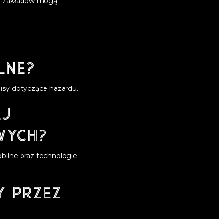
rzy zakładów mogą
lne?
pisy dotyczące hazardu.
ej
wych?
obilne oraz technologie
y przez