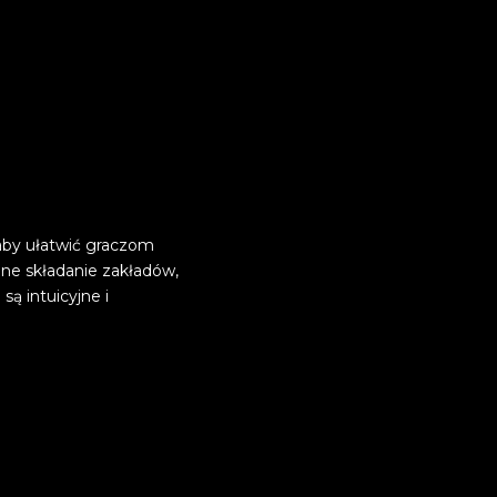
 aby ułatwić graczom
ne składanie zakładów,
ą intuicyjne i