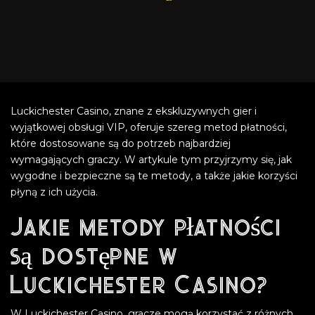
Luckichester Casino, znane z ekskluzywnych gier i
wyjątkowej obsługi VIP, oferuje szereg metod płatności,
które dostosowane są do potrzeb najbardziej
wymagających graczy. W artykule tym przyjrzymy się, jak
wygodne i bezpieczne są te metody, a także jakie korzyści
płyną z ich użycia.
Jakie metody płatności
są dostępne w
Luckichester Casino?
W Luckichester Casino, gracze mogą korzystać z różnych