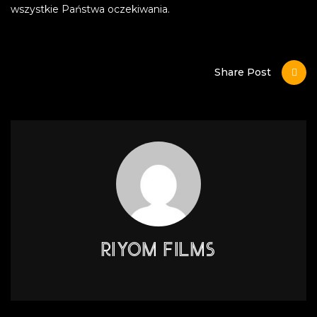
wszystkie Państwa oczekiwania.
Share Post
RIYOM FILMS