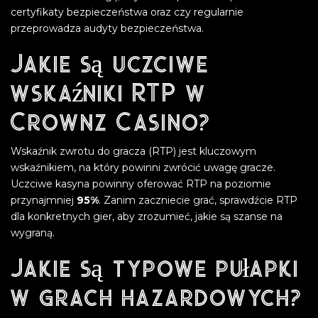
certyfikaty bezpieczeństwa oraz czy regularnie
przeprowadza audyty bezpieczeństwa.
Jakie są uczciwe
wskaźniki RTP w
Crownz Casino?
Wskaźnik zwrotu do gracza (RTP) jest kluczowym
wskaźnikiem, na który powinni zwrócić uwagę gracze.
Uczciwe kasyna powinny oferować RTP na poziomie
przynajmniej
95%
. Zanim zaczniecie grać, sprawdźcie RTP
dla konkretnych gier, aby zrozumieć, jakie są szanse na
wygraną.
Jakie są typowe pułapki
w grach hazardowych?