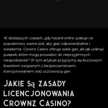
W dzisiejszych czasach, gdy hazard online zyskuje na
popularności, ważne jest, aby grać odpowiedzialnie i
świadomie. Crownz Casino oferuje wiele gier, ale jak uniknąć
pułapek, które mogą prowadzić do nieprzyjemnych
niespodzianek? W tym artykule przyjrzymy się kluczowym
kwestiom związanym z bezpieczeństwem,
licencjonowaniem oraz uczciwością gier.
Jakie są zasady
licencjonowania
Crownz Casino?