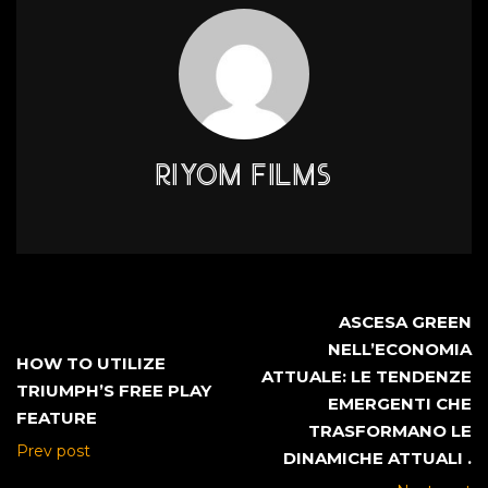
RIYOM FILMS
ASCESA GREEN
NELL’ECONOMIA
HOW TO UTILIZE
ATTUALE: LE TENDENZE
TRIUMPH’S FREE PLAY
EMERGENTI CHE
FEATURE
TRASFORMANO LE
Prev post
DINAMICHE ATTUALI .