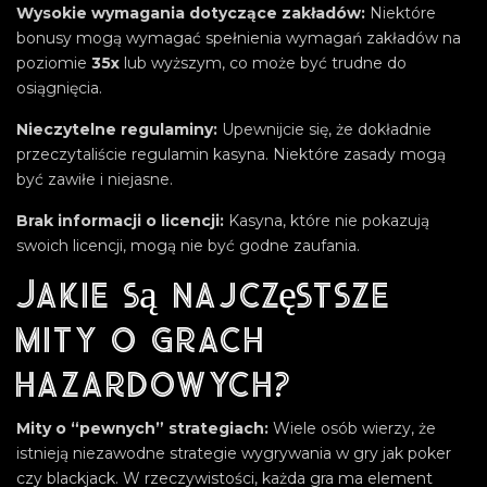
Wysokie wymagania dotyczące zakładów:
Niektóre
bonusy mogą wymagać spełnienia wymagań zakładów na
poziomie
35x
lub wyższym, co może być trudne do
osiągnięcia.
Nieczytelne regulaminy:
Upewnijcie się, że dokładnie
przeczytaliście regulamin kasyna. Niektóre zasady mogą
być zawiłe i niejasne.
Brak informacji o licencji:
Kasyna, które nie pokazują
swoich licencji, mogą nie być godne zaufania.
Jakie są najczęstsze
mity o grach
hazardowych?
Mity o “pewnych” strategiach:
Wiele osób wierzy, że
istnieją niezawodne strategie wygrywania w gry jak poker
czy blackjack. W rzeczywistości, każda gra ma element