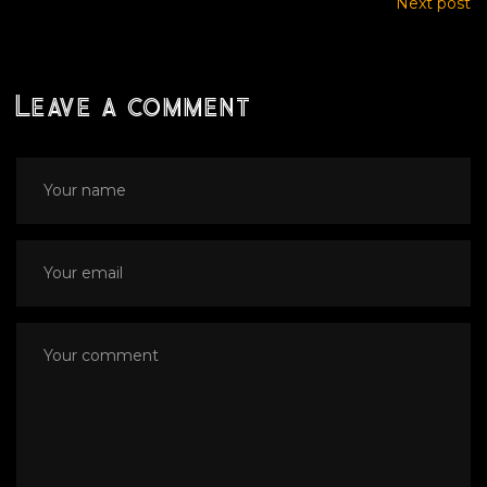
Next post
Leave a comment