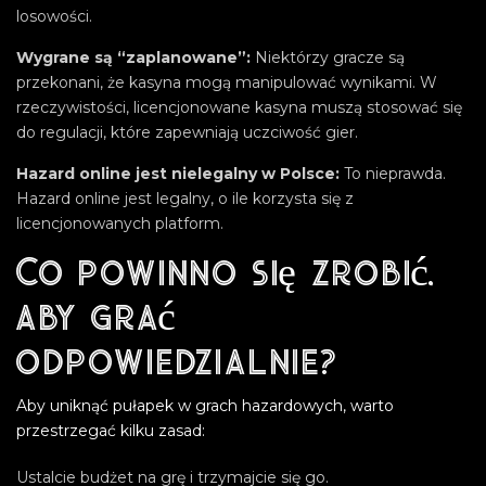
losowości.
Wygrane są “zaplanowane”:
Niektórzy gracze są
przekonani, że kasyna mogą manipulować wynikami. W
rzeczywistości, licencjonowane kasyna muszą stosować się
do regulacji, które zapewniają uczciwość gier.
Hazard online jest nielegalny w Polsce:
To nieprawda.
Hazard online jest legalny, o ile korzysta się z
licencjonowanych platform.
Co powinno się zrobić,
aby grać
odpowiedzialnie?
Aby uniknąć pułapek w grach hazardowych, warto
przestrzegać kilku zasad:
Ustalcie budżet na grę i trzymajcie się go.