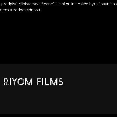
 předpisů Ministerstva financí. Hraní online může být zábavné a v
umem a zodpovědností.
RIYOM FILMS