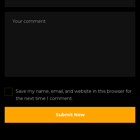
Save my name, email, and website in this browser for
the next time I comment.