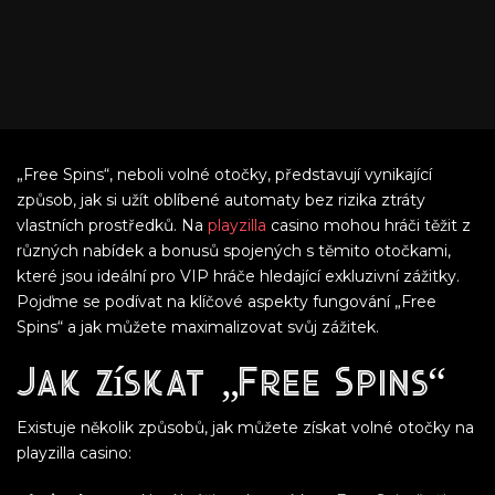
„Free Spins“, neboli volné otočky, představují vynikající
způsob, jak si užít oblíbené automaty bez rizika ztráty
vlastních prostředků. Na
playzilla
casino mohou hráči těžit z
různých nabídek a bonusů spojených s těmito otočkami,
které jsou ideální pro VIP hráče hledající exkluzivní zážitky.
Pojďme se podívat na klíčové aspekty fungování „Free
Spins“ a jak můžete maximalizovat svůj zážitek.
Jak získat „Free Spins“
Existuje několik způsobů, jak můžete získat volné otočky na
playzilla casino: