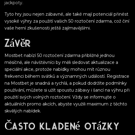
jackpoty.
Tyto hry jsou nejen zábavné, ale také mají potenciál přinést
vysoké výhry za použití vašich 50 roztočení zdarma, což činí
vaše herní zkušenosti ještě zajímavějšími.
Závěr
Mostbet nabízí 50 roztočení zdarma přibližně jednou
měsíčně, ale návštěvníci by měli sledovat aktualizace a
speciální akce, protože nabídky mohou mít různou
frekvenci během svátků a významných událostí. Registrace
na Mostbet je snadná a rychlá, a pokud dodržíte podmínky
používání, můžete si užít spoustu zábavy i šancí na výhru při
použití svých volných roztočení. Vždy se informujte o
aktuálních promo akcích, abyste využili maximum z těchto
skvělých nabídek.
Často kladené otázky