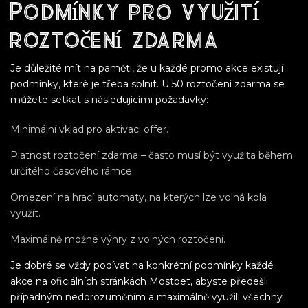
Podmínky pro využití
roztočení zdarma
Je důležité mít na paměti, že u každé promo akce existují
podmínky, které je třeba splnit. U 50 roztočení zdarma se
můžete setkat s následujícími požadavky:
Minimální vklad pro aktivaci offer.
Platnost roztočení zdarma – často musí být využita během
určitého časového rámce.
Omezení na hrací automaty, na kterých lze volná kola
využít.
Maximálně možné výhry z volných roztočení.
Je dobré se vždy podívat na konkrétní podmínky každé
akce na oficiálních stránkách Mostbet, abyste předešli
případným nedorozuměním a maximálně využili všechny