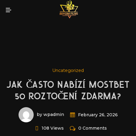
Uncategorized
JAK ČASTO NABÍZÍ MOSTBET
50 ROZTOČENÍ ZDARMA?
by wpadmin
February 26, 2026
108 Views
0 Comments