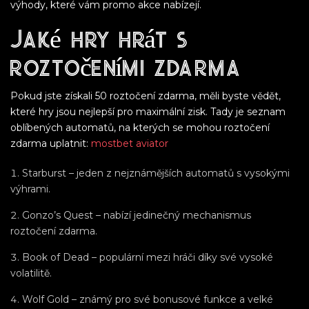
výhody, které vám promo akce nabízejí.
Jaké hry hrát s
roztočeními zdarma
Pokud jste získali 50 roztočení zdarma, měli byste vědět,
které hry jsou nejlepší pro maximální zisk. Tady je seznam
oblíbených automatů, na kterých se mohou roztočení
zdarma uplatnit:
mostbet aviator
Starburst – jeden z nejznámějších automatů s vysokými
výhrami.
Gonzo’s Quest – nabízí jedinečný mechanismus
roztočení zdarma.
Book of Dead – populární mezi hráči díky své vysoké
volatilitě.
Wolf Gold – známý pro své bonusové funkce a velké