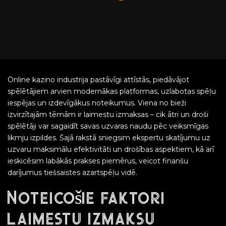
Online kazino industrija pastāvīgi attīstās, piedāvājot
spēlētājiem arvien modernākas platformas, uzlabotas spēļu
iespējas un izdevīgākus noteikumus. Viena no bieži
izvirzītajām tēmām ir laimestu izmaksas – cik ātri un droši
spēlētāji var sagaidīt savas uzvaras naudu pēc veiksmīgas
likmju izpildes. Šajā rakstā sniegsim ekspertu skatījumu uz
uzvaru maksimālu efektivitāti un drošības aspektiem, kā arī
ieskicēsim labākās prakses piemērus, veicot finanšu
darījumus tiešsaistes azartspēļu vidē.
Noteicošie faktori
laimestu izmaksu