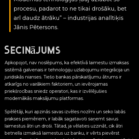
procesu, padarot to ne tikai drošāku, bet
arī daudz ātrāku” – industrijas analītiķis
Jānis Pētersons.
Secinājums
Apkopojot, nav noslēpums, ka efektīvā laimestu izmaksas
sistēmā galvenais ir tehnoloģiju uzlabojumu integrācija un
juridiskās nianses. Tiešo bankas pārskaitījumu ātrums ir
atkarīgs no vairākiem faktoriem, un ievērojamas
priekšrocības sniedz operatori, kas ir izvēlējušies
modernākās maksājumu platformas.
Spēlētāji, kuri apzinās savas izvēles nozīmi un seko labās
prakses piemēriem, ir labāk sagatavoti saņemt savus
laimestus ātri un droši. Tātad, ja vēlaties uzzināt, cik ātri
betnella izmaksā laimestus uz banku, ir vērts pievērst