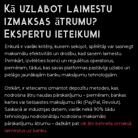
Kā uzlabot laimestu
izmaksas ātrumu?
Ekspertu ieteikumi
Enkurā ir vairāki kritēriji, kuriem sekojot, spēlētāji var sasniegt
maksimālu efektivitāti un drošību, kad saņem laimestu.
Pirmkārt, izvēlēties licenci un regulētus operatorus,
piemēram, tādus, kas savas platformas pastāvīgi uzlabo un
pielāgo jaunākajām banku maksājumu tehnoloģijām.
Otrkārt, ir ieteicams izmantot depozītu metodes, kas
nodrošina ātru naudas pārskaitījumu – piemēram, bankas
kartes vai tiešsaistes maksājumu rīki (PayPal, Revolut).
Saskaņā ar industrijas datiem, vairāk nekā 90% šādu
tehnoloģiju nodrošinātāju nodrošina maksimālo
pārskaitījumu ātrumu – dažkārt pat
cik ātri betnella izmaksā
laimestus uz banku
.