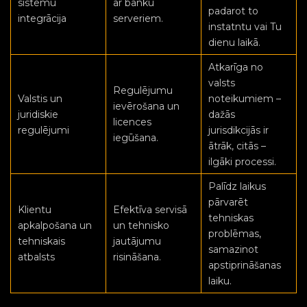
sistēmu
ar banku
padarot to
integrācija
serveriem.
instatntu vai Tu
dienu laikā.
Atkarīga no
valsts
Regulējumu
Valstis un
noteikumiem –
ievērošana un
juridiskie
dažās
licences
regulējumi
jurisdikcijās ir
iegūšana.
ātrāk, citās –
ilgāki processi.
Palīdz laikus
pārvarēt
Klientu
Efektīva servisā
tehniskas
apkalpošana un
un tehnisko
problēmas,
tehniskais
jautājumu
samazinot
atbalsts
risināšana.
apstiprināšanas
laiku.