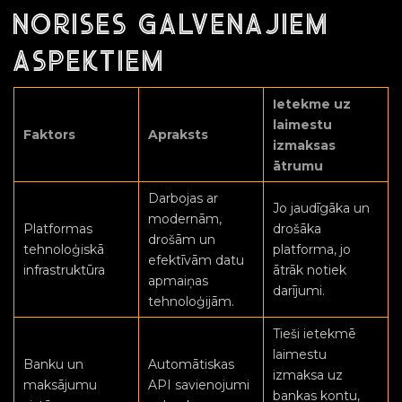
norises galvenajiem
aspektiem
Ietekme uz
laimestu
Faktors
Apraksts
izmaksas
ātrumu
Darbojas ar
Jo jaudīgāka un
modernām,
Platformas
drošāka
drošām un
tehnoloģiskā
platforma, jo
efektīvām datu
infrastruktūra
ātrāk notiek
apmaiņas
darījumi.
tehnoloģijām.
Tieši ietekmē
laimestu
Banku un
Automātiskas
izmaksa uz
maksājumu
API savienojumi
bankas kontu,