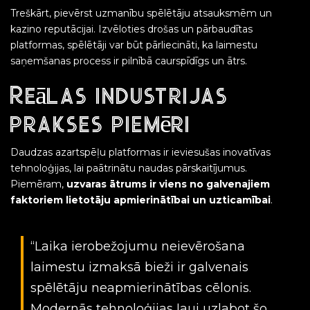
Treškārt, pievērst uzmanību spēlētāju atsauksmēm un
kazino reputācijai. Izvēloties drošas un pārbaudītas
platformas, spēlētāji var būt pārliecināti, ka laimestu
saņemšanas process ir pilnībā caurspīdīgs un ātrs.
Reālas industrijas
prakses piemēri
Daudzas azartspēļu platformas ir ieviesušas inovatīvas
tehnoloģijas, lai paātrinātu naudas pārskaitījumus.
Piemēram,
uzvaras ātrums ir viens no galvenajiem
faktoriem lietotāju apmierinātībai un uzticamībai
.
“Laika ierobežojumu neievērošana
laimestu izmaksā bieži ir galvenais
spēlētāju neapmierinātības cēlonis.
Modernās tehnoloģijas ļauj uzlabot šo