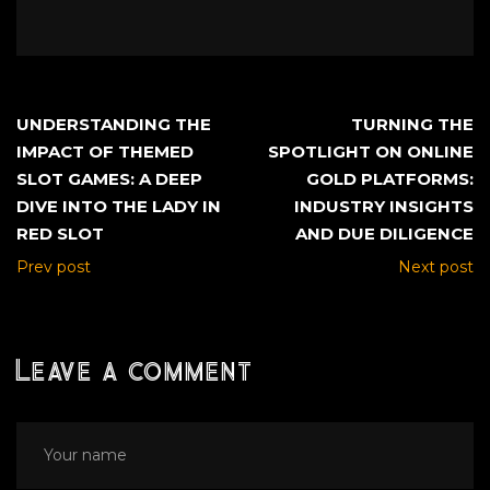
UNDERSTANDING THE
TURNING THE
IMPACT OF THEMED
SPOTLIGHT ON ONLINE
SLOT GAMES: A DEEP
GOLD PLATFORMS:
DIVE INTO THE LADY IN
INDUSTRY INSIGHTS
RED SLOT
AND DUE DILIGENCE
Prev post
Next post
Leave a comment