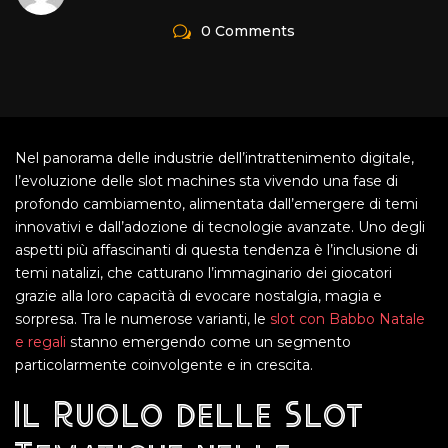
0 Comments
Nel panorama delle industrie dell’intrattenimento digitale,
l’evoluzione delle slot machines sta vivendo una fase di
profondo cambiamento, alimentata dall’emergere di temi
innovativi e dall’adozione di tecnologie avanzate. Uno degli
aspetti più affascinanti di questa tendenza è l’inclusione di
temi natalizi, che catturano l’immaginario dei giocatori
grazie alla loro capacità di evocare nostalgia, magia e
sorpresa. Tra le numerose varianti, le
slot con Babbo Natale
e regali
stanno emergendo come un segmento
particolarmente coinvolgente e in crescita.
Il Ruolo delle Slot