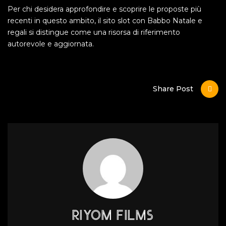
Per chi desidera approfondire e scoprire le proposte più
recenti in questo ambito, il sito slot con Babbo Natale e
regali si distingue come una risorsa di riferimento
autorevole e aggiornata.
Share Post
RIYOM FILMS