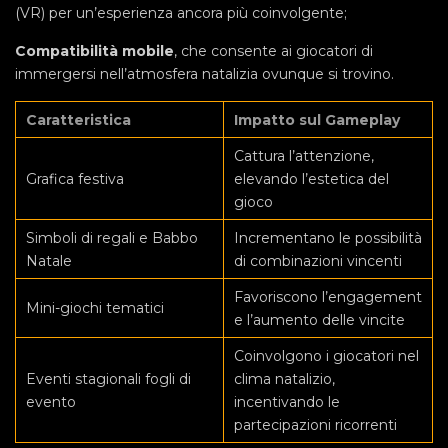
(VR) per un’esperienza ancora più coinvolgente;
Compatibilità mobile
, che consente ai giocatori di
immergersi nell’atmosfera natalizia ovunque si trovino.
Caratteristica
Impatto sul Gameplay
Cattura l’attenzione,
Grafica festiva
elevando l’estetica del
gioco
Simboli di regali e Babbo
Incrementano le possibilità
Natale
di combinazioni vincenti
Favoriscono l’engagement
Mini-giochi tematici
e l’aumento delle vincite
Coinvolgono i giocatori nel
Eventi stagionali fogli di
clima natalizio,
evento
incentivando le
partecipazioni ricorrenti