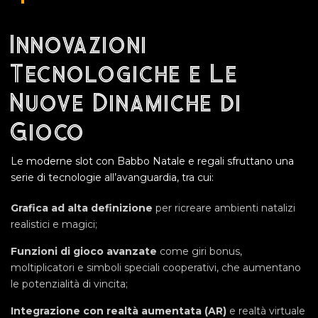
Innovazioni
Tecnologiche e Le
Nuove Dinamiche di
Gioco
Le moderne slot con Babbo Natale e regali sfruttano una
serie di tecnologie all’avanguardia, tra cui:
Grafica ad alta definizione
per ricreare ambienti natalizi
realistici e magici;
Funzioni di gioco avanzate
come giri bonus,
moltiplicatori e simboli speciali cooperativi, che aumentano
le potenzialità di vincita;
Integrazione con realtà aumentata (AR)
e realtà virtuale