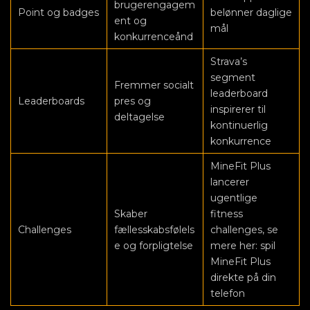
brugerengagem
Point og badges
belønner daglige
ent og
mål
konkurrenceånd
Strava’s
segment
Fremmer socialt
leaderboard
Leaderboards
pres og
inspirerer til
deltagelse
kontinuerlig
konkurrence
MineFit Plus
lancerer
ugentlige
Skaber
fitness
Challenges
fællesskabsfølels
challenges, se
e og forpligtelse
mere her: spil
MineFit Plus
direkte på din
telefon