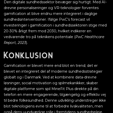
Den digitale sundhedssektor bevæger sig hurtigt. Med AI-
drevne personaliseringer og VR-teknologier forventes
gamification at blive endnu mere integreret i daglige
sundhedsinterventioner. Ifølge PwC’s forecast vil
investeringer i gamification i sundhedssektoren stige med
20-30% årligt frem mod 2030, hvilket indikerer en
vedvarende tro på teknikens potentiale (
PwC Healthcare
Report, 2023
).
Konklusion
Gamification er blevet mere end blot en trend; det er
blevet en integreret del af moderne sundhedsstrategier
globalt og i Danmark. Ved at kombinere data-drevne
løsninger, social motivation og spilmekanikker, skaber
digitale platforme som spil MineFit Plus direkte på din
telefon en mere engagerende, tilgængelig og effektiv vej
til bedre folkesundhed. Denne udvikling understreger ikke
blot teknologiens evne til at forbedre livskvaliteten, men
også dens uundværlige rolle i fremtidens sundhedspleje.