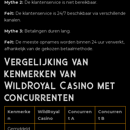
Mythe 2:
De klantenservice is niet bereikbaar.
Feit:
De klantenservice is 24/7 beschikbaar via verschillende
kanalen.
Mythe 3:
Betalingen duren lang.
Feit:
De meeste opnames worden binnen 24 uur verwerkt,
afhankelijk van de gekozen betaalmethode.
Vergelijking van
kenmerken van
WildRoyal Casino met
concurrenten
Kenmerke
WildRoyal
Concurren
Concurren
n
Casino
t A
t B
Gemiddeld