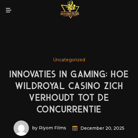
Uncategorized
INNOVATIES IN GAMING: HOE
WILDROYAL CASINO ZICH
VERHOUDT TOT DE
CONCURRENTIE
by Riyom Films
December 20, 2025