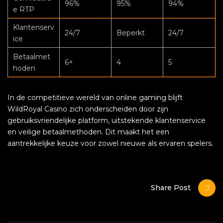
96%
95%
94%
e RTP
Klantenserv
24/7
Beperkt
24/7
ice
Betaalmet
6+
4
5
hoden
In de competitieve wereld van online gaming blijft
WildRoyal Casino zich onderscheiden door zijn
gebruiksvriendelijke platform, uitstekende klantenservice
en veilige betaalmethoden. Dit maakt het een
aantrekkelijke keuze voor zowel nieuwe als ervaren spelers.
Share Post