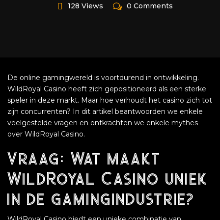
128 Views
0 Comments
De online gamingwereld is voortdurend in ontwikkeling.
WildRoyal Casino heeft zich gepositioneerd als een sterke
speler in deze markt. Maar hoe verhoudt het casino zich tot
zijn concurrenten? In dit artikel beantwoorden we enkele
veelgestelde vragen en ontkrachten we enkele mythes
over WildRoyal Casino.
Vraag: Wat maakt
WildRoyal Casino uniek
in de gamingindustrie?
WildRoyal Casino biedt een unieke combinatie van