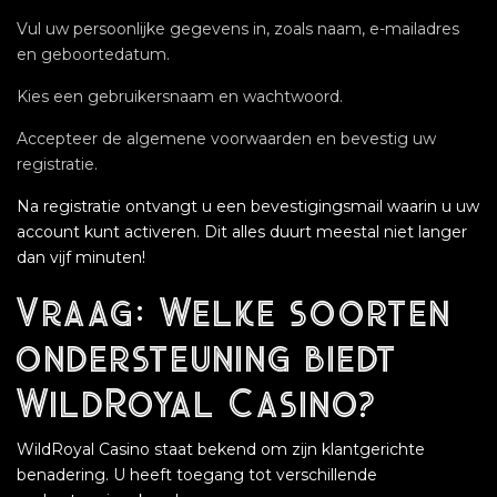
Vul uw persoonlijke gegevens in, zoals naam, e-mailadres
en geboortedatum.
Kies een gebruikersnaam en wachtwoord.
Accepteer de algemene voorwaarden en bevestig uw
registratie.
Na registratie ontvangt u een bevestigingsmail waarin u uw
account kunt activeren. Dit alles duurt meestal niet langer
dan vijf minuten!
Vraag: Welke soorten
ondersteuning biedt
WildRoyal Casino?
WildRoyal Casino staat bekend om zijn klantgerichte
benadering. U heeft toegang tot verschillende