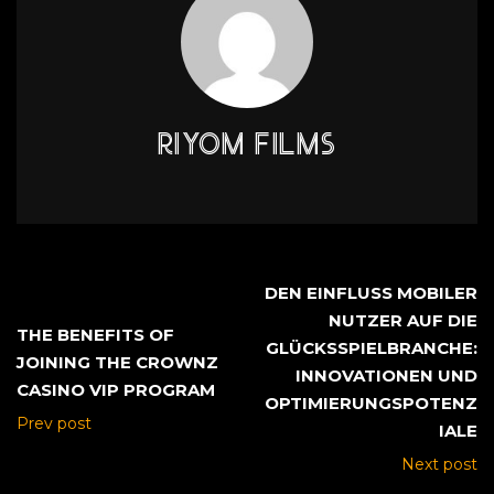
RIYOM FILMS
DEN EINFLUSS MOBILER
NUTZER AUF DIE
THE BENEFITS OF
GLÜCKSSPIELBRANCHE:
JOINING THE CROWNZ
INNOVATIONEN UND
CASINO VIP PROGRAM
OPTIMIERUNGSPOTENZ
Prev post
IALE
Next post