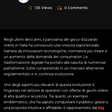
135 Views
0 Comments
Negli ultimi dieci anni, il panorama del gioco d’azzardo
online in Italia ha conosciuto una crescita esponenziale,
trainata da innovazioni tecnologiche, normative più chiare e
un aumento della domanda dei consumatori. La
trasformazione digitale ha portato alla nascita di numerose
piattaforme, tutte competendo in un mercato altamente
regolamentato e in continua evoluzione.
Uno degli aspetti più rilevanti di questa evoluzione è
l’ingresso nel settore di operatori con offerte di giochi online
di alta qualità e sicurezza. Tra questi, un esempio
emblematico, che ha saputo conquistare il pubblico grazie a
una proposta intuitiva e affidabile, è rappresentato dal
big