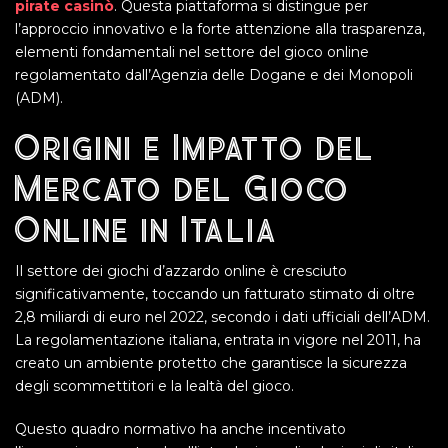
pirate casinò
. Questa piattaforma si distingue per
l’approccio innovativo e la forte attenzione alla trasparenza,
elementi fondamentali nel settore del gioco online
regolamentato dall’Agenzia delle Dogane e dei Monopoli
(ADM).
Origini e Impatto del
Mercato del Gioco
Online in Italia
Il settore dei giochi d’azzardo online è cresciuto
significativamente, toccando un fatturato stimato di oltre
2,8 miliardi di euro nel 2022, secondo i dati ufficiali dell’ADM.
La regolamentazione italiana, entrata in vigore nel 2011, ha
creato un ambiente protetto che garantisce la sicurezza
degli scommettitori e la lealtà del gioco.
Questo quadro normativo ha anche incentivato