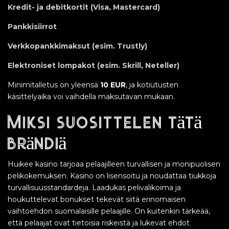
Kredit- ja debitkortit (Visa, Mastercard)
Pankkisiirrot
Verkkopankkimaksut (esim. Trustly)
Elektroniset lompakot (esim. Skrill, Neteller)
Minimitalletus on yleensä
10 EUR
, ja kotiutusten
käsittelyaika voi vaihdella maksutavan mukaan.
Miksi suosittelen tätä
brändiä
Huikee kasino tarjoaa pelaajilleen turvallisen ja monipuolisen
pelikokemuksen. Kasino on lisensoitu ja noudattaa tiukkoja
turvallisuusstandardeja. Laadukas pelivalikoima ja
houkuttelevat bonukset tekevät siitä erinomaisen
vaihtoehdon suomalaisille pelaajille. On kuitenkin tärkeää,
että pelaajat ovat tietoisia riskeistä ja lukevat ehdot