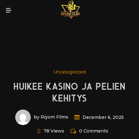
Uncategorized
HUIKEE KASINO JA PELIEN
KEHITYS
by Riyom Films
December 6, 2025
78 Views
0 Comments