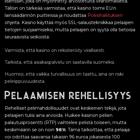
lisenssiin, joka on myönnetty arvostetulta viranomaiselta.
Tällöin on tärkeää varmistaa, että kasino toimii EU:n
lainsäädännön puitteissa ja noudattaa
Poliisihallituksen
ohjeita. Kasino käyttää myös SSL-salaustekniikkaa pelaajien
tietojen suojaamiseksi, mutta pelaajien on syytä olla tietoisia
seuraavista seikoista:
Varmista, että kasino on rekisteröity virallisesti.
Tarkista, että asiakaspalvelu on saatavilla suomeksi.
Huomioi, että vaikka turvallisuus on taattu, aina on riski
peliriippuvuudesta.
Pelaamisen rehellisyys
Rehelliset pelimahdollisuudet ovat keskeinen tekijä, jota
pelaajien tulisi aina arvioida. Huikee kasinon pelien
palautusprosentti (RTP) vaihtelee pelistä toiseen, mutta
keskimäärin se on noin
96%
. Tämä tarkoittaa, että pelaaja
voi odottaa saavansa takaisin 96 euroa jokaisesta 100