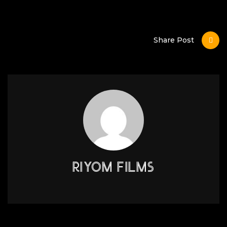
Share Post
RIYOM FILMS