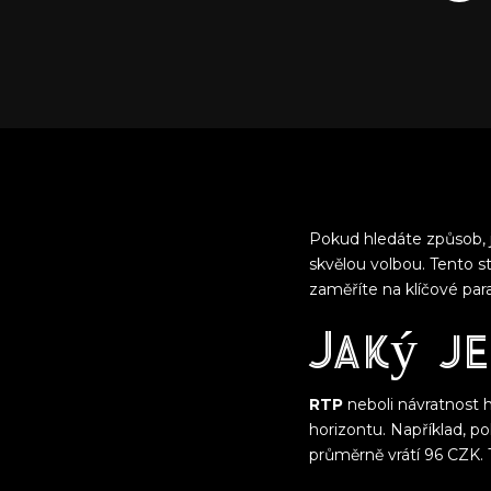
Pokud hledáte způsob, 
skvělou volbou. Tento s
zaměříte na klíčové par
Jaký je
RTP
neboli návratnost 
horizontu. Například, 
průměrně vrátí 96 CZK. T