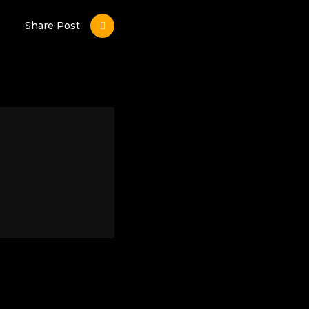
Share Post