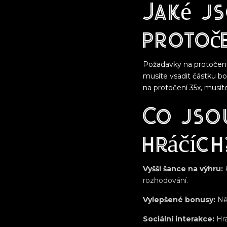
Jaké j
protoče
Požadavky na protočení j
musíte vsadit částku bo
na protočení 35x, musít
Co jsou
hráčích
Vyšší šance na výhru:
K
rozhodování.
Vylepšené bonusy:
Něk
Sociální interakce:
Hra