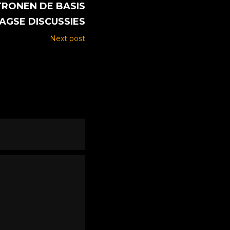
TRONEN DE BASIS
GSE DISCUSSIES
Next post