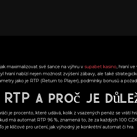
jak maximalizovat své šance na výhru v
supabet kasino
, hraní v
tyl hraní nabízí nejen možnost zvýšení zábavy, ale také strategi
ametry jako je RTP (Return to Player), podmínky bonusů a požad
 RTP a proč je důlež
hráči je procento, které udává, kolik z vsazených peněz se vrát
pokud má automat RTP 96 %, znamená to, že za každých 100 CZ
o je klíčové pro určení, jak výhodný je konkrétní automat či hra.