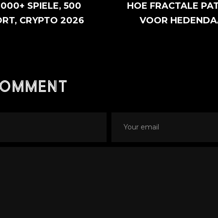
000+ SPIELE, 500
HOE FRACTALE PA
ORT, CRYPTO 2026
VOOR HEDENDAA
comment