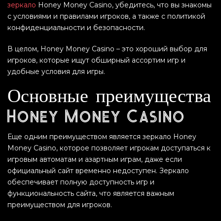
зеркало
Honey Money Casino, убедитесь, что вы знакомы
с условиями и правилами игроков, а также с политикой
конфиденциальности и безопасности.
В целом, Honey Money Casino – это хороший выбор для
игроков, которые ищут обширный ассортим игр и
удобные условия для игры.
Основные преимущества
Honey Money Casino
Еще одним преимуществом является зеркало Honey
Money Casino, которое позволяет игрокам доступаться к
игровым автоматам и азартным играм, даже если
официальный сайт временно недоступен. Зеркало
обеспечивает полную доступность игр и
функциональность сайта, что является важным
преимуществом для игроков.