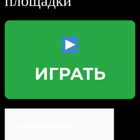
площадки
ИГРАТЬ
Содержимое