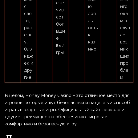
спе
я
ю
игр
чив
сло
лоя
ока
ает
ты,
льн
м в
бол
рул
ость
случ
ьши
етк
к
ае
е
у,
каз
воз
выи
блэ
ино
ник
гры
кдж
ших
ек и
про
дру
бле
гие
м
В целом, Honey Money Casino – это отличное место для
игроков, которые ищут безопасный и надежный способ
играть в азартные игры. Официальный сайт, зеркало и
другие преимущества обеспечивают игрокам
комфортную и безопасную игру.