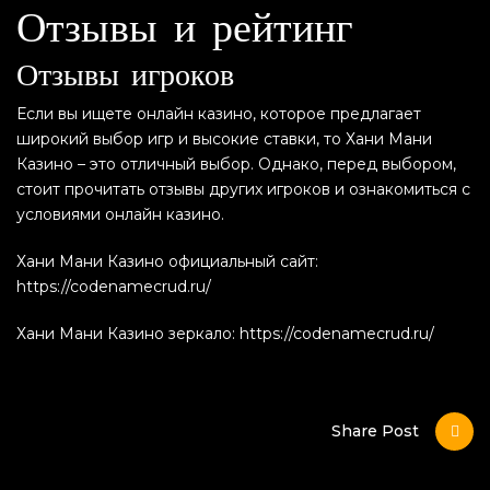
Отзывы и рейтинг
Отзывы игроков
Если вы ищете онлайн казино, которое предлагает
широкий выбор игр и высокие ставки, то Хани Мани
Казино – это отличный выбор. Однако, перед выбором,
стоит прочитать отзывы других игроков и ознакомиться с
условиями онлайн казино.
Хани Мани Казино официальный сайт:
https://codenamecrud.ru/
Хани Мани Казино зеркало: https://codenamecrud.ru/
Share Post