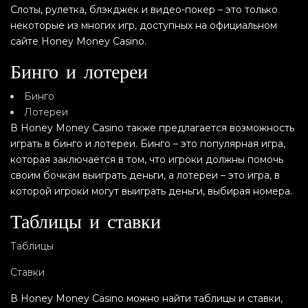
Слоты, рулетка, блэкджек и видео-покер – это только
некоторые из многих игр, доступных на официальном
сайте Honey Money Casino.
Бинго и лотереи
Бинго
Лотереи
В Honey Money Casino также предлагается возможность
играть в бинго и лотереи. Бинго – это популярная игра,
которая заключается в том, что игроки должны помочь
своим бочкам выиграть деньги, а лотереи – это игра, в
которой игроки могут выиграть деньги, выбирая номера.
Таблицы и ставки
Таблицы
Ставки
В Honey Money Casino можно найти таблицы и ставки,