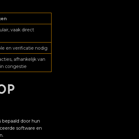
gen
lair, vaak direct
e en verificatie nodig
acties, afhankelijk van
in congestie
op
ls bepaald door hun
nceerde software en
n.