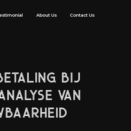
estimonial
About Us
Contact Us
ETALING BIJ
ANALYSE VAN
WBAARHEID