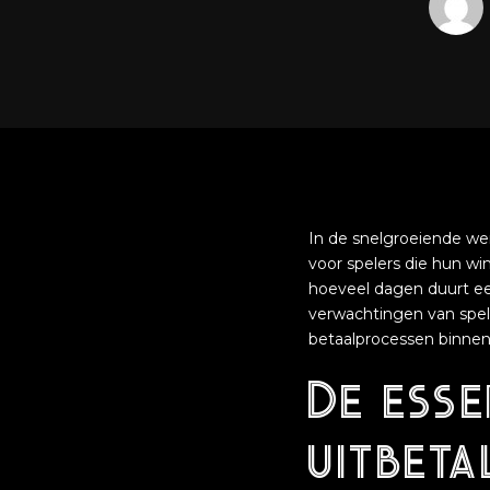
In de snelgroeiende wer
voor spelers die hun wi
hoeveel dagen duurt een
verwachtingen van spele
betaalprocessen binnen 
De esse
uitbeta