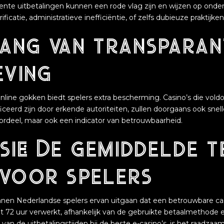
tente uitbetalingen kunnen een rode vlag zijn en wijzen op ond
ificatie, administratieve inefficiëntie, of zelfs dubieuze praktijken
ang van transparant
eving
nline gokken biedt spelers extra bescherming. Casino’s die vol
ceerd zijn door erkende autoriteiten, zullen doorgaans ook sneller
oordeel, maar ook een indicator van betrouwbaarheid.
ie: De gemiddelde t
 voor spelers
en Nederlandse spelers ervan uitgaan dat een betrouwbare cas
ot 72 uur verwerkt, afhankelijk van de gebruikte betaalmethode e
d van de uitbetalingstijden bij de beste e-casino’s, is het raadz