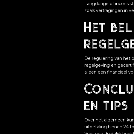
Langdurige of inconsis
zoals vertragingen in ver
Het bel
regelg
De regulering van het o
regelgeving en gecertifi
alleen een financieel v
Conclus
en tips
Over het algemeen kunn
uitbetaling binnen 24 t
Voor een duidelijk beel