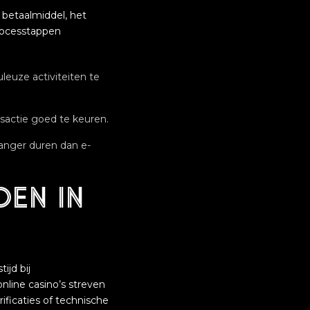
t betaalmiddel, het
processtappen
leuze activiteiten te
nsactie goed te keuren.
anger duren dan e-
den in
ijd bij
nline casino’s streven
ficaties of technische