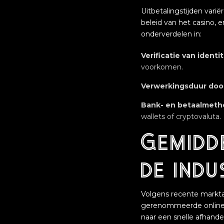
Uitbetalingstijden varië
beleid van het casino,
onderverdelen in:
Verificatie van identit
voorkomen.
Verwerkingsduur door
Bank- en betaalmeth
wallets of cryptovaluta.
Gemidde
de indu
Volgens recente marktan
gerenommeerde online 
naar een snelle afhand