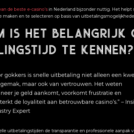
van de beste e-casino’s
in Nederland bijzonder nuttig. Het helpt 
 maken en te selecteren op basis van uitbetalingsmogelijkhed
 is het belangrijk 
lingstijd te kennen?
r gokkers is snelle uitbetaling niet alleen een kwe
 gemak, maar ook van vertrouwen. Het weten
neer je geld aankomt, voorkomt frustratie en
terkt de loyaliteit aan betrouwbare casino’s.” – Ins
stry Expert
elle uitbetalingstijden de transparantie en professionele aanpak v