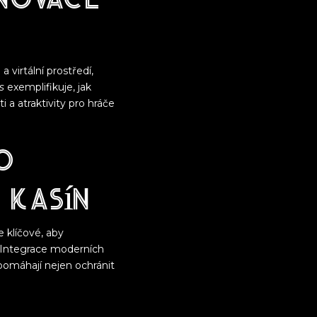
a virtální prostředí,
s
exemplifikuje, jak
a atraktivity pro hráče
o
 kasín
 klíčové, aby
. Integrace moderních
 pomáhají nejen ochránit