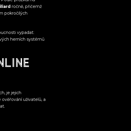
liard
ročně, přičemž
m pokročilých
oucnosti vypadat:
rových herních systémů
nline
, je jejich
 ověřování uživatelů, a
at.