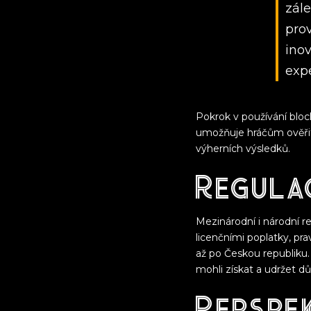
zále
pro
inov
exp
Pokrok v používání bloc
umožňuje hráčům ověřit 
výherních výsledků.
Regulac
Mezinárodní i národní re
licenčními poplatky, pr
až po Českou republiku.
mohli získat a udržet d
Perspek