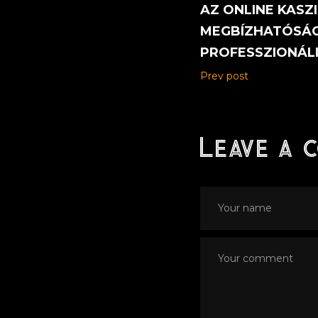
AZ ONLINE KASZ
MEGBÍZHATÓSÁG
PROFESSZIONÁLI
Prev post
Leave a 