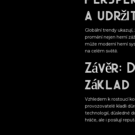
a udrži
Globální trendy ukazují, 
promění nejen herní záži
může moderní herní syst
na celém světě.
Závěr: 
základ 
Vzhledem k rostoucí ko
provozovatelé kladli dů
technologií, důsledné do
hráče, ale i posilují repu