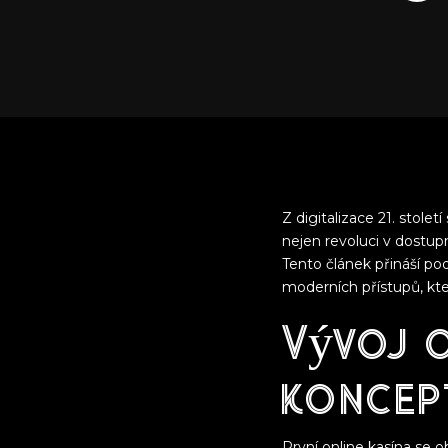
Z digitalizace 21. stole
nejen revoluci v dostupn
Tento článek přináší pod
moderních přístupů, kt
Vývoj o
koncept
První online kasína se 