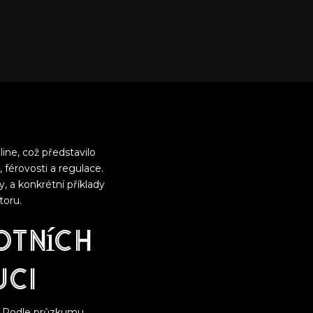
line, což představilo
 férovosti a regulace.
, a konkrétní příklady
toru.
otních
uci
cí. Podle průzkumu