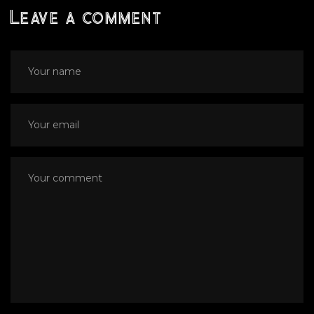
Leave a comment