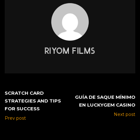
RIYOM FILMS
SCRATCH CARD
GUÍA DE SAQUE MÍNIMO
STRATEGIES AND TIPS
EN LUCKYGEM CASINO
FOR SUCCESS
Next post
Prev post