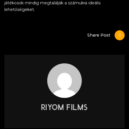
játékosok mindig megtalálják a számukra ideális
lehetőségeket.
Share Post
RIYOM FILMS