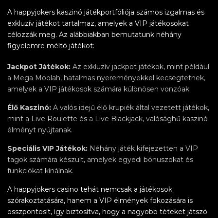
A happyjokers kaszinó játékportfóliója számos izgalmas és
exkluzív játékot tartalmaz, amelyek a VIP játékosokat
célozzák meg. Az alábbiakban bemutatunk néhány
figyelemre méltó játékot:
Jackpot Játékok:
Az exkluzív jackpot játékok, mint például
a Mega Moolah, hatalmas nyereményekkel kecsegtetnek,
amelyek a VIP játékosok számára különösen vonzóak.
Élő Kaszinó:
A valós idejű élő krupiék által vezetett játékok,
mint a Live Roulette és a Live Blackjack, valósághű kaszinó
élményt nyújtanak.
Speciális VIP Játékok:
Néhány játék kifejezetten a VIP
tagok számára készült, amelyek egyedi bónuszokat és
funkciókat kínálnak.
A happyjokers casino tehát nemcsak a játékosok
szórakoztatására, hanem a VIP élmények fokozására is
összpontosít, így biztosítva, hogy a nagyobb téteket játszó