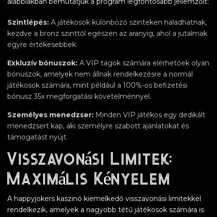
alábbiakban bemutatjuk a program legfontosabb jellemzőit:
Szintlépés:
A játékosok különböző szinteken haladhatnak,
kezdve a bronz szinttől egészen az aranyig, ahol a jutalmak
egyre értékesebbek.
Exkluzív bónuszok:
A VIP tagok számára elérhetőek olyan
bónuszok, amelyek nem állnak rendelkezésre a normál
játékosok számára, mint például a 100%-os befizetési
bónusz 35x megforgatási követelménnyel.
Személyes menedzser:
Minden VIP játékos egy dedikált
menedzsert kap, aki személyre szabott ajánlatokat és
támogatást nyújt.
Visszavonási Limitek:
Maximális Kényelem
A happyjokers kaszinó kiemelkedő visszavonási limitekkel
rendelkezik, amelyek a nagyobb tétű játékosok számára is