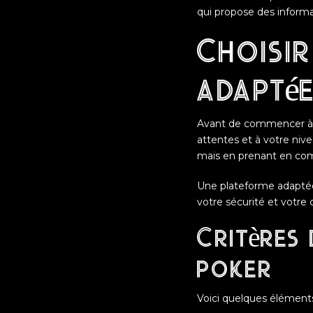
qui propose des informa
Choisi
adaptée
Avant de commencer à jo
attentes et à votre nive
mais en prenant en comp
Une plateforme adaptée
votre sécurité et votre 
Critères
poker
Voici quelques éléments