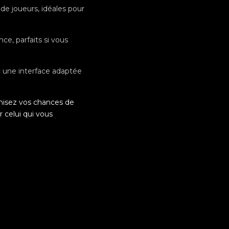
e joueurs, idéales pour
e, parfaits si vous
 une interface adaptée
timisez vos chances de
r celui qui vous