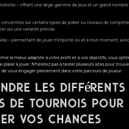
ralistes
– offrant une large gamme de jeux et un grand nombre d
 concentrés sur certains types de poker ou niveaux de compétenc
er sur une variante précise.
iles
– permettant de jouer n’importe où et à tout moment, avec
orme la mieux adaptée à votre profil et à vos objectifs, vous op
plaisir à jouer. N’hésitez pas à tester plusieurs sites pour trouve
t de vous engager pleinement dans votre parcours de joueur.
ndre les différents
s de tournois pour
ser vos chances