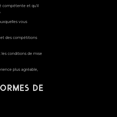
té compétente et qu’il
.
auxquelles vous
 et des compétitions
 les conditions de mise
rience plus agréable,
formes de