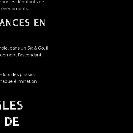
 pour les débutants de
res événements.
ances en
mple, dans un
Sit & Go
, il
pidement l’ascendant,
rré lors des phases
 chaque élimination
gles
 de