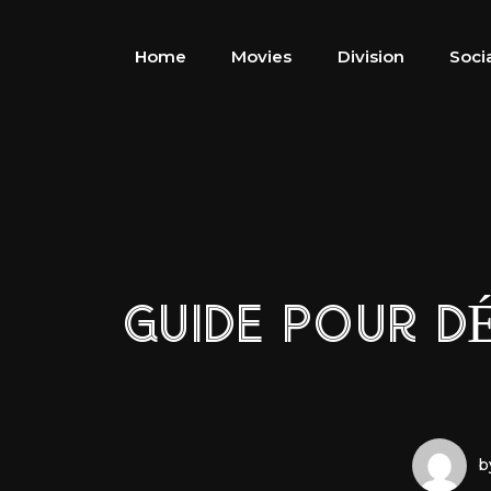
Home
Movies
Division
Soci
GUIDE POUR D
b