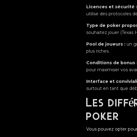
Licences et sécurité :
utilise des protocoles 
Type de poker propos
souhaitez jouer (Texas 
Pool de joueurs :
un gr
plus riches.
Conditions de bonus 
pour maximiser vos ava
Interface et conviviali
surtout en tant que déb
Les diff
poker
Vous pouvez opter pour