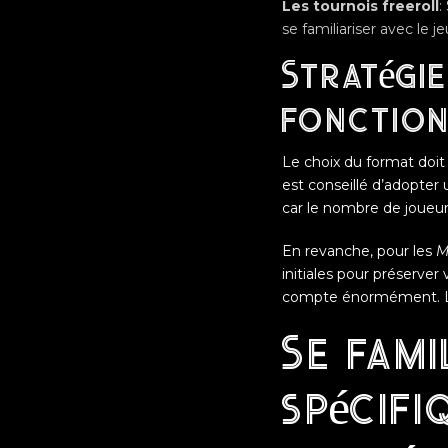
Les tournois freeroll
:
se familiariser avec le 
Stratégi
fonction
Le choix du format doi
est conseillé d’adopter
car le nombre de joueur
En revanche, pour les
M
initiales pour préserver
compte énormément. La c
Se fami
spécifi