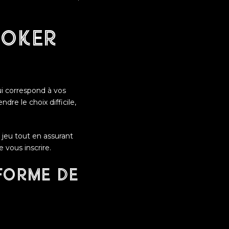
poker
ui correspond à vos
dre le choix difficile,
jeu tout en assurant
 vous inscrire.
eforme de