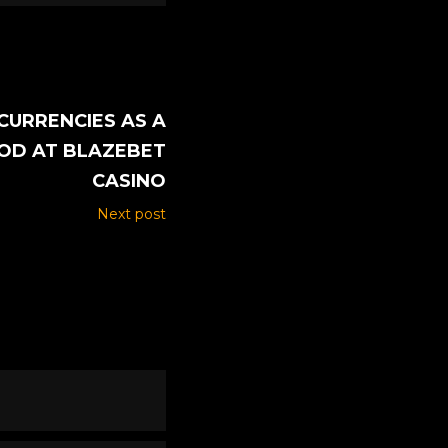
CURRENCIES AS A
OD AT BLAZEBET
CASINO
Next post