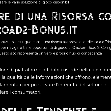
zare le varie soluzione di gioco disponibili.
re di una Risorsa c
Road2-Bonus.it
nus.it si distingue come una risorsa autorevole, dedicata a offrire
 per navigare tra le opportunità di gioco di Chicken Road 2. Con 
questo sito rappresenta un vero e proprio hub di conoscenza.
alore di piattaforme affidabili risiede nella traspar
lla qualità delle informazioni che offrono, element
amentali per preservare l’integrità del settore e
lare i consumatori.