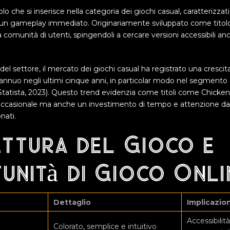
o che si inserisce nella categoria dei giochi casual, caratterizzati
un gameplay immediato. Originariamente sviluppato come titolo
a comunità di utenti, spingendoli a cercare versioni accessibili a
 del settore, il mercato dei giochi casual ha registrato una cresci
nnuo negli ultimi cinque anni, in particolar modo nel segmento 
 Statista, 2023). Questo trend evidenzia come titoli come Chicken
ccasionale ma anche un investimento di tempo e attenzione da p
nati.
ettura del Gioco e
unità di Gioco Onli
Dettaglio
Implicazion
Accessibilit
Colorato, semplice e intuitivo