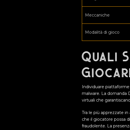
Meccaniche
Modalità di gioco
Quali S
Giocar
Individuare piattaforme a
malware. La domanda Do
virtuali che garantiscan
Tra le più apprezzate in
che il giocatore possa d
fraudolente. La presenza