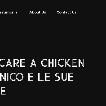
estimonial
About Us
Contact Us
CARE A CHICKEN
ONICO E LE SUE
E