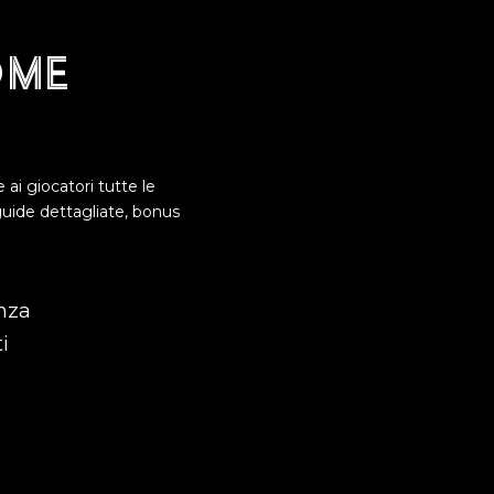
ome
 ai giocatori tutte le
guide dettagliate, bonus
enza
i