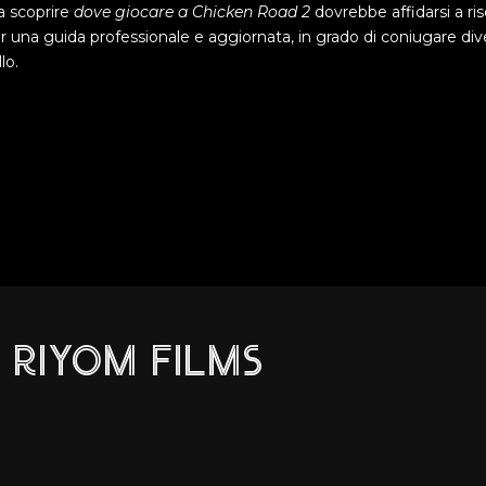
ra scoprire
dove giocare a Chicken Road 2
dovrebbe affidarsi a r
r una guida professionale e aggiornata, in grado di coniugare div
lo.
RIYOM FILMS