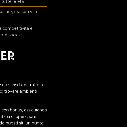
 tutte le età
parare, ma con vari
a
a competitività e il
nto sociale
per
senza rischi di truffe o
o: trovare ambienti
 o con bonus, assicurando
tarsi di operazioni
de questi siti un punto