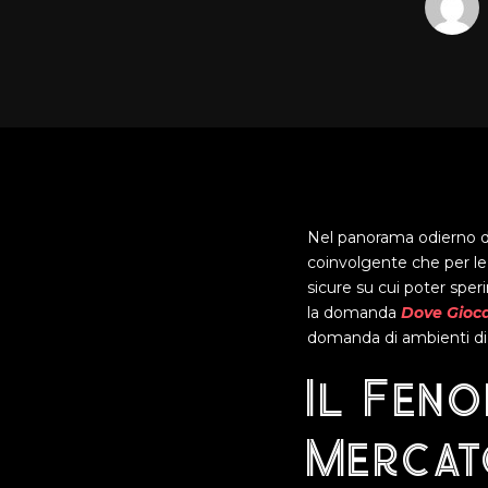
Nel panorama odierno de
coinvolgente che per le o
sicure su cui poter sper
la domanda
Dove Gioc
domanda di ambienti di 
Il Feno
Mercat