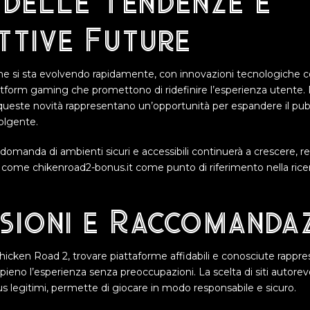
 delle Tendenze e
ttive Future
line si sta evolvendo rapidamente, con innovazioni tecnologiche c
tform gaming che promettono di ridefinire l’esperienza utente. Pe
este novità rappresentano un’opportunità per espandere il pubbl
olgente.
domanda di ambienti sicuri e accessibili continuerà a crescere, 
ili come chikenroad2-bonus.it come punto di riferimento nella rice
sioni e Raccomandaz
 Chicken Road 2, trovare piattaforme affidabili e conosciute rapp
pieno l’esperienza senza preoccupazioni. La scelta di siti autorevol
 legitimi, permette di giocare in modo responsabile e sicuro.