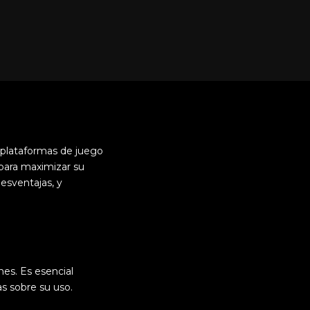
a plataformas de juego
 para maximizar su
esventajas, y
nes. Es esencial
s sobre su uso.