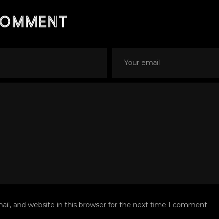
comment
l, and website in this browser for the next time I comment.