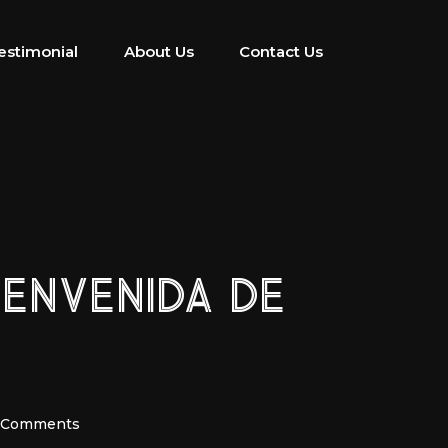
estimonial
About Us
Contact Us
ENVENIDA DE
 Comments