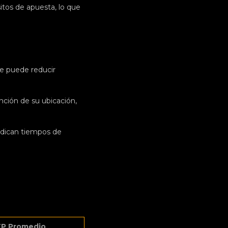
itos de apuesta, lo que
e puede reducir
nción de su ubicación,
ndican tiempos de
P Promedio