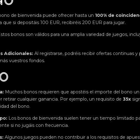
no
bono de bienvenida puede ofrecer hasta un
100% de coinciden
ca que si depositáis 100 EUR, recibiréis 200 EUR para jugar.
stos bonos son válidos para una amplia variedad de juegos, incl
 Adicionales:
Al registrarse, podréis recibir ofertas continuas
ás vuestros fondos.
o
a:
Muchos bonos requieren que apostéis el importe del bono 
 retirar cualquier ganancia. Por ejemplo, un requisito de
35x
sign
tidad del bono.
po:
Los bonos de bienvenida suelen tener un tiempo limitado para
nte si no jugáis con frecuencia.
s:
Algunos juegos pueden no contribuir a los requisitos de apuesta