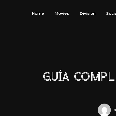
Home
Movies
Division
Soci
GUÍA COMPL
b