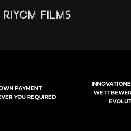
RIYOM FILMS
INNOVATIONEN
DOWN PAYMENT
WETTBEWERB
VER YOU REQUIRED
EVOLUT