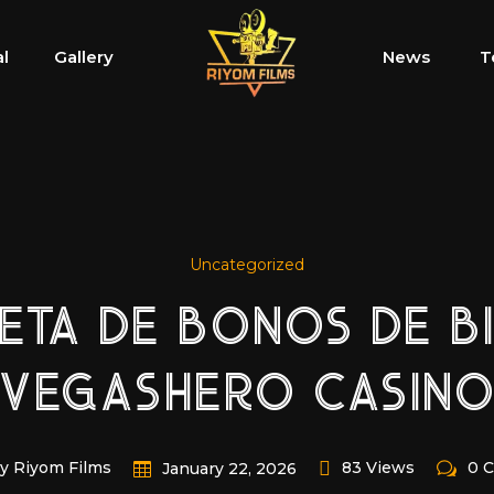
al
Gallery
News
T
Uncategorized
ETA DE BONOS DE BI
VEGASHERO CASINO
y Riyom Films
83 Views
0 
January 22, 2026