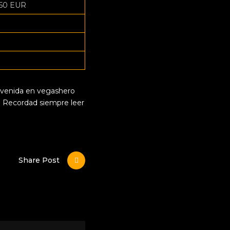
150 EUR
nvenida en vegashero
. Recordad siempre leer
Share Post