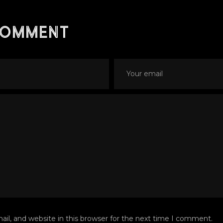
comment
l, and website in this browser for the next time I comment.