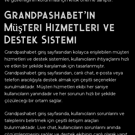
ve güvenliğinin korunması için kritik öneme sahiptir.
Grandpashabet’in
Müşteri Hizmetleri ve
Destek Sistemi
Grandpashabet giriş sayfasından kolayca erişilebilen müşteri
hizmetleri ve destek sistemleri, kullanıcıların ihtiyaçlarını hızlı
ve etkin bir şekilde karşılamak için tasarlanmıştır.
Grandpashabet giriş sayfasından, canlı chat, e-posta veya
telefon aracılığıyla destek almak için çeşitli seçenekler
sunulmaktadır. Müşteri hizmetleri ekibi her saniye
kullanıcıların yanındadır ve her sorunun hızlı bir şekilde
çözüleceği bir ortam sağlar.
Grandpashabet giriş sayfasında, kullanıcıların sorunlarını ve
taleplerini belirtmek için çeşitli iletişim araçları
bulunmaktadır. Live chat, kullanıcıların sorunlarını anında
çözümlenmesini sağlar ve destek ekibinin canlı olarak yanıt