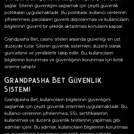
sağlar. Sitenin güvenliğini sağlamak için çeşitli güvenlik
politikaları uygulamaktadır. Bu politikalar, kullanıcı verilerinin
şifrelenmesi, parolaların güvenli depolanması ve kullanıcıların
bilgilerinin güvenli bir şekilde aktarılması konularını kapsar.
Grandpasha Bet, casino siteleri arasında güvenliği en üst
düzeyde tutar. Sitenin güvenlik sistemleri, düzenli olarak
güncellenir ve yeniliklerle takip edilir. Bu, kullanıcıların
bilgilerinin korunması ve güvenliğinin korunması için kritik
öneme sahiptir.
Grandpasha Bet Güvenlik
Sistemi
Grandpasha Bet, kullanıcıların bilgilerinin güvenliğini
sağlamak için çeşitli güvenlik önlemleri uygulamaktadır. Bu,
kullanıcı verilerinin şifrelenmesi, SSL sertifikalarının
kullanılması ve düzenli güvenlik testlerinin yapılması gibi
adımları içerir. Bu adımlar, kullanıcıların bilgilerinin korunması