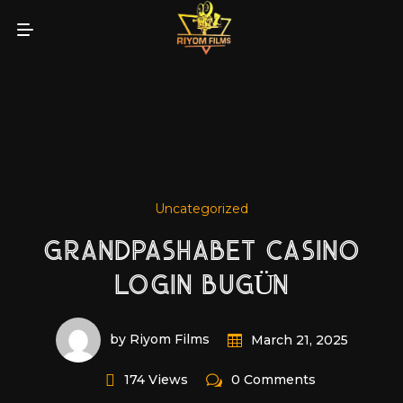
Uncategorized
GRANDPASHABET CASINO
LOGIN BUGÜN
by Riyom Films
March 21, 2025
174 Views
0 Comments