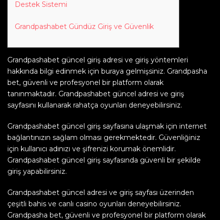
Destek Sistemi
Grandpashabet Gündüz Giriş ve Güvenlik
Grandpashabet güncel giriş adresi ve giriş yöntemleri
hakkında bilgi edinmek için buraya gelmişsiniz. Grandpasha
bet, güvenli ve profesyonel bir platform olarak
tanınmaktadır. Grandpashabet güncel adresi ve giriş
sayfasını kullanarak rahatça oyunları deneyebilirsiniz.
Grandpashabet güncel giriş sayfasına ulaşmak için internet
bağlantınızın sağlam olması gerekmektedir. Güvenliğiniz
için kullanıcı adınızı ve şifrenizi korumak önemlidir.
Grandpashabet güncel giriş sayfasında güvenli bir şekilde
giriş yapabilirsiniz.
Grandpashabet güncel adresi ve giriş sayfası üzerinden
çeşitli bahis ve canlı casino oyunları deneyebilirsiniz.
Grandpasha bet, güvenli ve profesyonel bir platform olarak