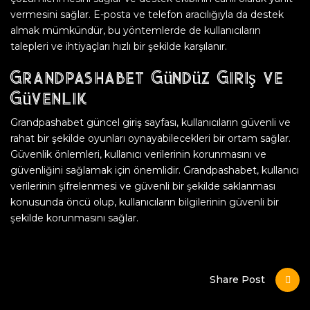
vermesini sağlar. E-posta ve telefon aracılığıyla da destek
almak mümkündür, bu yöntemlerde de kullanıcıların
talepleri ve ihtiyaçları hızlı bir şekilde karşılanır.
Grandpashabet Gündüz Giriş ve
Güvenlik
Grandpashabet güncel giriş sayfası, kullanıcıların güvenli ve
rahat bir şekilde oyunları oynayabilecekleri bir ortam sağlar.
Güvenlik önlemleri, kullanıcı verilerinin korunmasını ve
güvenliğini sağlamak için önemlidir. Grandpashabet, kullanıcı
verilerinin şifrelenmesi ve güvenli bir şekilde saklanması
konusunda öncü olup, kullanıcıların bilgilerinin güvenli bir
şekilde korunmasını sağlar.
Share Post