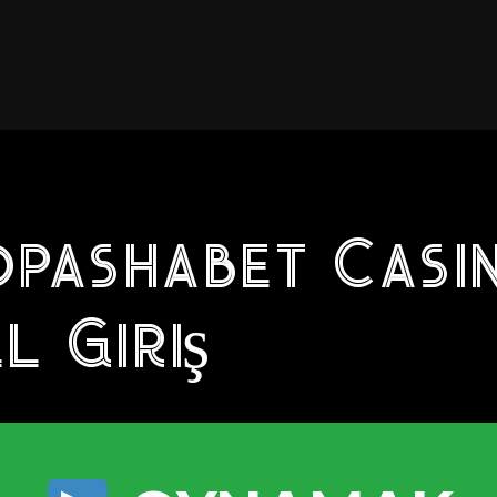
pashabet Casi
l Giriş