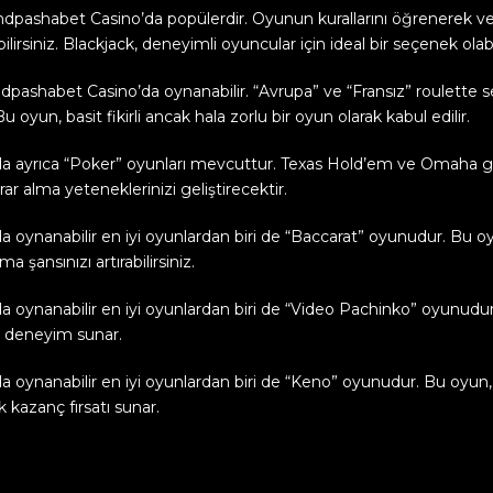
dpashabet Casino’da popülerdir. Oyunun kurallarını öğrenerek ve s
lirsiniz. Blackjack, deneyimli oyuncular için ideal bir seçenek olabil
ashabet Casino’da oynanabilir. “Avrupa” ve “Fransız” roulette seç
 Bu oyun, basit fikirli ancak hala zorlu bir oyun olarak kabul edilir.
 ayrıca “Poker” oyunları mevcuttur. Texas Hold’em ve Omaha gibi
ar alma yeteneklerinizi geliştirecektir.
oynanabilir en iyi oyunlardan biri de “Baccarat” oyunudur. Bu oyu
a şansınızı artırabilirsiniz.
oynanabilir en iyi oyunlardan biri de “Video Pachinko” oyunudur.
ir deneyim sunar.
oynanabilir en iyi oyunlardan biri de “Keno” oyunudur. Bu oyun, b
 kazanç fırsatı sunar.