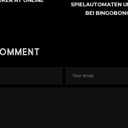
KER AT ONLINE
SPIELAUTOMATEN U
BEI BINGOBON
comment