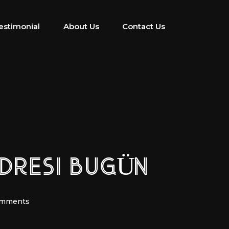
estimonial
About Us
Contact Us
DRESI BUGÜN
omments