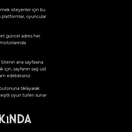
nmek isteyenler için bu
 platformlar, oyuncular
bet güncel adres her
 motorlarında
. Sitenin ana sayfasına
k için, sayfanın sağ üst
m edebilirsiniz.
 butonuna tıklayarak
eşitli oyun türleri sunar
kında