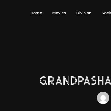
Home
Movies
Division
Soci
GRANDPASHA