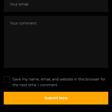
Save my name, email, and website in this browser for
the next time I comment.