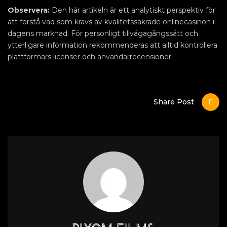
Observera:
Den här artikeln är ett analytiskt perspektiv för
att förstå vad som krävs av kvalitetssäkrade onlinecasinon i
dagens marknad. För personligt tillvägagångssätt och
ytterligare information rekommenderas att alltid kontrollera
plattformars licenser och användarrecensioner.
Share Post