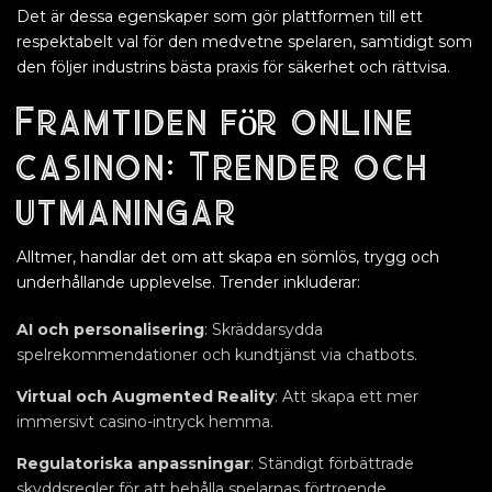
Det är dessa egenskaper som gör plattformen till ett
respektabelt val för den medvetne spelaren, samtidigt som
den följer industrins bästa praxis för säkerhet och rättvisa.
Framtiden för online
casinon: Trender och
utmaningar
Alltmer, handlar det om att skapa en sömlös, trygg och
underhållande upplevelse. Trender inkluderar:
AI och personalisering
: Skräddarsydda
spelrekommendationer och kundtjänst via chatbots.
Virtual och Augmented Reality
: Att skapa ett mer
immersivt casino-intryck hemma.
Regulatoriska anpassningar
: Ständigt förbättrade
skyddsregler för att behålla spelarnas förtroende.