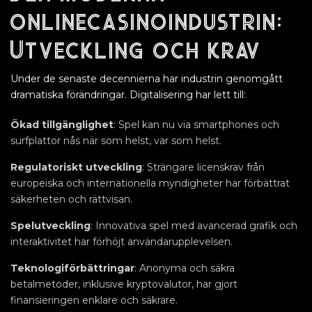
onlinecasinoindustrin:
Utveckling och krav
Under de senaste decennierna har industrin genomgått
dramatiska förändringar. Digitalisering har lett till:
Ökad tillgänglighet
: Spel kan nu via smartphones och
surfplattor nås när som helst, var som helst.
Regulatoriskt utveckling
: Strängare licenskrav från
europeiska och internationella myndigheter har förbättrat
säkerheten och rättvisan.
Spelutveckling
: Innovativa spel med avancerad grafik och
interaktivitet har förhöjt användarupplevelsen.
Teknologiförbättringar
: Anonyma och säkra
betalmetoder, inklusive kryptovalutor, har gjort
finansieringen enklare och säkrare.