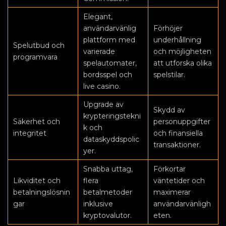
Elegant,
användarvänlig
Förhöjer
plattform med
underhållning
Spelutbud och
varierade
och möjligheten
programvara
spelautomater,
att utforska olika
bordsspel och
spelstilar.
live casino.
Upgrade av
Skydd av
krypteringstekni
Säkerhet och
personuppgifter
k och
integritet
och finansiella
dataskyddspolic
transaktioner.
yer.
Snabba uttag,
Förkortar
Likviditet och
flera
väntetider och
betalningslösnin
betalmetoder
maximerar
gar
inklusive
användarvänligh
kryptovalutor.
eten.