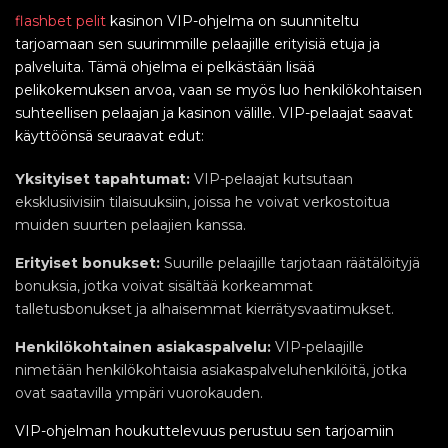
flashbet pelit
kasinon VIP-ohjelma on suunniteltu
tarjoamaan sen suurimmille pelaajille erityisiä etuja ja
palveluita. Tämä ohjelma ei pelkästään lisää
pelikokemuksen arvoa, vaan se myös luo henkilökohtaisen
suhteellisen pelaajan ja kasinon välille. VIP-pelaajat saavat
käyttöönsä seuraavat edut:
Yksityiset tapahtumat:
VIP-pelaajat kutsutaan
eksklusiivisiin tilaisuuksiin, joissa he voivat verkostoitua
muiden suurten pelaajien kanssa.
Erityiset bonukset:
Suurille pelaajille tarjotaan räätälöityjä
bonuksia, jotka voivat sisältää korkeammat
talletusbonukset ja alhaisemmat kierrätysvaatimukset.
Henkilökohtainen asiakaspalvelu:
VIP-pelaajille
nimetään henkilökohtaisia asiakaspalveluhenkilöitä, jotka
ovat saatavilla ympäri vuorokauden.
VIP-ohjelman houkuttelevuus perustuu sen tarjoamiin