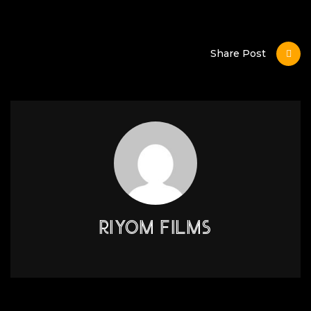
Share Post
RIYOM FILMS