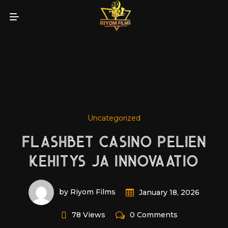
Uncategorized
FLASHBET CASINO PELIEN
KEHITYS JA INNOVAATIO
by Riyom Films
January 18, 2026
78 Views
0 Comments