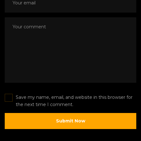
Save my name, email, and website in this browser for
the next time I comment.