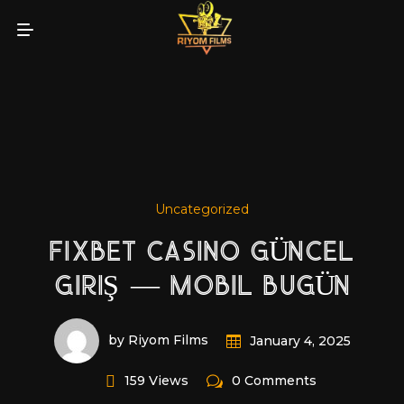
Uncategorized
FIXBET CASINO GÜNCEL
GIRIŞ — MOBIL BUGÜN
by Riyom Films
January 4, 2025
159 Views
0 Comments