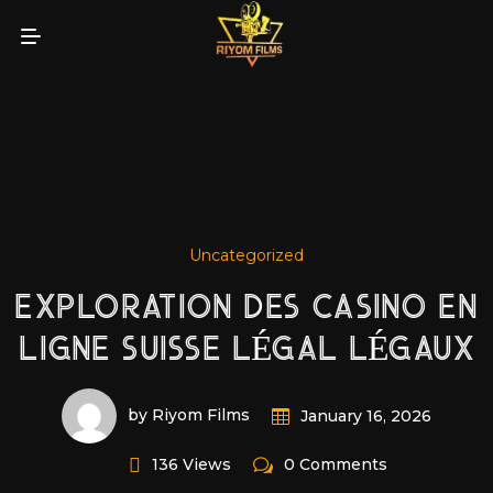
Uncategorized
EXPLORATION DES CASINO EN
LIGNE SUISSE LÉGAL LÉGAUX
by Riyom Films
January 16, 2026
136 Views
0 Comments