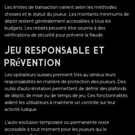
Les limites de transaction varient selon les méthodes
choisies et le statut du joueur. Les montants minimums de
dépôt restent généralement accessibles à tous les
budgets. Les retraits peuvent être soumis à des
vérifications de sécurité pour prévenir la fraude.
Jeu responsable et
prévention
Les opérateurs suisses prennent très au sérieux leurs
responsabilités en matière de protection des joueurs. Des
outils d’auto-limitation permettent de définir des plafonds
de dépôt, de mise ou de temps de jeu. Ces fonctionnalités
aident les utilisateurs à maintenir un contrôle sur leur
activité ludique.
L’auto-exclusion temporaire ou permanente reste
accessible à tout moment pour les joueurs qui le