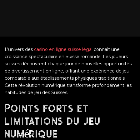
L’univers des
casino en ligne suisse légal
connaît une
croissance spectaculaire en Suisse romande. Les joueurs
suisses découvrent chaque jour de nouvelles opportunités
de divertissement en ligne, offrant une expérience de jeu
comparable aux établissements physiques traditionnels.
Cette révolution numérique transforme profondément les
habitudes de jeu des Suisses.
Points forts et
limitations du jeu
numérique