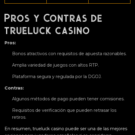
Pros y Contras de
trueluck casino
Pros:
Bonos atractivos con requisitos de apuesta razonables.
Amplia variedad de juegos con altos RTP.
Plataforma segura y regulada por la DGOJ.
Contras:
Algunos métodos de pago pueden tener comisiones.
Requisitos de verificación que pueden retrasar los
retiros.
En resumen, trueluck casino puede ser una de las mejores