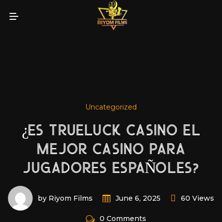
Uncategorized
¿ES TRUELUCK CASINO EL
MEJOR CASINO PARA
JUGADORES ESPAÑOLES?
by Riyom Films
60 Views
June 6, 2025
0 Comments