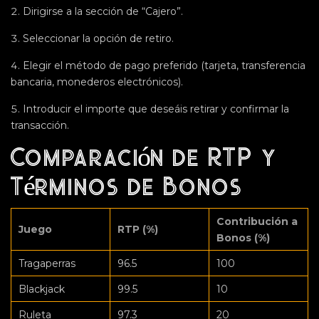
Dirigirse a la sección de “Cajero”.
Seleccionar la opción de retiro.
Elegir el método de pago preferido (tarjeta, transferencia
bancaria, monederos electrónicos).
Introducir el importe que deseáis retirar y confirmar la
transacción.
Comparación de RTP y
Términos de Bonos
Contribución a
Juego
RTP (%)
Bonos (%)
Tragaperras
96.5
100
Blackjack
99.5
10
Ruleta
97.3
20