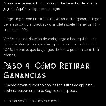
Ahora que tenéis el bono, es importante entender cómo
jugarlo. Aquí hay algunos consejos:
Elegir juegos con un alto RTP (Retorno al Jugador). Juegos
de mesa como el blackjack o la ruleta suelen tener un RTP
superior al 95%.
Verificar la contribución de cada juego a los requisitos de
apuesta. Por ejemplo, las tragaperras suelen contribuir el
100%, mientras que los juegos de mesa pueden contribuir
menos.
Paso 4: Cómo Retirar
Ganancias
Cuando hayáis cumplido con los requisitos de apuesta,
podréis realizar un retiro. Seguid estos pasos:
Iniciar sesión en vuestra cuenta.