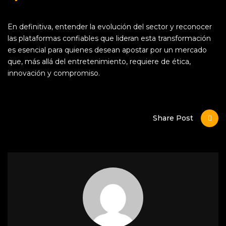
En definitiva, entender la evolución del sector y reconocer
las plataformas confiables que lideran esta transformación
es esencial para quienes desean apostar por un mercado
que, más allá del entretenimiento, requiere de ética,
innovación y compromiso.
Share Post