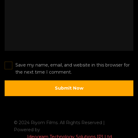
Save my name, email, and website in this browser for
the next time I comment.
© 2024 Riyom Films. All Rights Reserved |
Powered by
Ideogram Technology Solutions [P] Ltd.