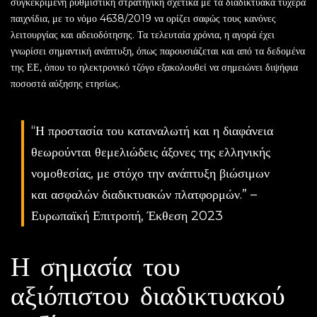
συγκεκριμένη ρυθμιστική στρατηγική σχετικά με τα διαδικτυακά τυχερά
παιχνίδια, με το νόμο 4638/2019 να ορίζει σαφώς τους κανόνες
λειτουργίας και αδειοδότησης. Τα τελευταία χρόνια, η αγορά έχει
γνωρίσει σημαντική ανάπτυξη, όπως παρουσιάζεται και από τα δεδομένα
της ΕΕ, όπου το ηλεκτρονικό τζόγο εξακολουθεί να σημειώνει διψήφια
ποσοστά αύξησης ετησίως.
“Η προστασία του καταναλωτή και η διαφάνεια
θεωρούνται θεμελιώδεις άξονες της ελληνικής
νομοθεσίας, με στόχο την ανάπτυξη βιώσιμων
και ασφαλών διαδικτυακών πλατφορμών.” –
Ευρωπαϊκή Επιτροπή, Έκθεση 2023
Η σημασία του
αξιόπιστου διαδικτυακού