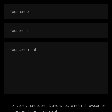
Save my name, email, and website in this browser for
the next time I comment.