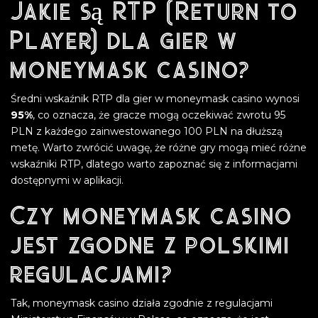
Jakie są RTP (Return to
Player) dla gier w
moneymask casino?
Średni wskaźnik RTP dla gier w moneymask casino wynosi
95%
, co oznacza, że gracze mogą oczekiwać zwrotu 95
PLN z każdego zainwestowanego 100 PLN na dłuższą
metę. Warto zwrócić uwagę, że różne gry mogą mieć różne
wskaźniki RTP, dlatego warto zapoznać się z informacjami
dostępnymi w aplikacji.
Czy moneymask casino
jest zgodne z polskimi
regulacjami?
Tak, moneymask casino działa zgodnie z regulacjami