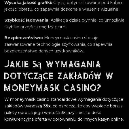
Wysoka jakość grafiki:
Gry są optymalizowane pod kątem
jakości obrazu, co zapewnia doskonałe wrażenia wizualne.
Szybkość ładowania:
Aplikacja działa płynnie, co umożliwia
szybkie przejścia między grami.
Bezpieczeństwo:
Moneymask casino stosuje
zaawansowane technologie szyfrowania, co zapewnia
bezpieczeństwo danych użytkowników.
Jakie są wymagania
dotyczące zakładów w
moneymask casino?
W moneymask casino standardowe wymagania dotyczące
zakładów wynoszą
35x
, co oznacza, że aby wypłacić bonus,
należy obrócić jego wartość 35 razy. Jest to dość
konkurencyjna oferta w porównaniu do innych kasyn online.