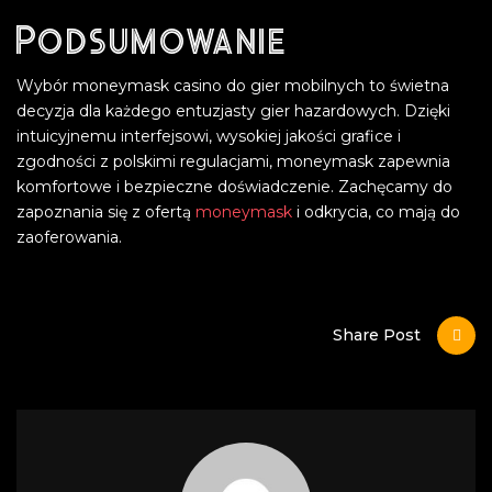
Podsumowanie
Wybór moneymask casino do gier mobilnych to świetna
decyzja dla każdego entuzjasty gier hazardowych. Dzięki
intuicyjnemu interfejsowi, wysokiej jakości grafice i
zgodności z polskimi regulacjami, moneymask zapewnia
komfortowe i bezpieczne doświadczenie. Zachęcamy do
zapoznania się z ofertą
moneymask
i odkrycia, co mają do
zaoferowania.
Share Post