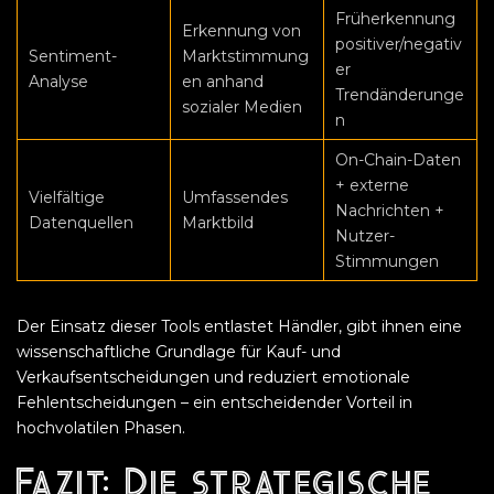
Früherkennung
Erkennung von
positiver/negativ
Sentiment-
Marktstimmung
er
Analyse
en anhand
Trendänderunge
sozialer Medien
n
On-Chain-Daten
+ externe
Vielfältige
Umfassendes
Nachrichten +
Datenquellen
Marktbild
Nutzer-
Stimmungen
Der Einsatz dieser Tools entlastet Händler, gibt ihnen eine
wissenschaftliche Grundlage für Kauf- und
Verkaufsentscheidungen und reduziert emotionale
Fehlentscheidungen – ein entscheidender Vorteil in
hochvolatilen Phasen.
Fazit: Die strategische