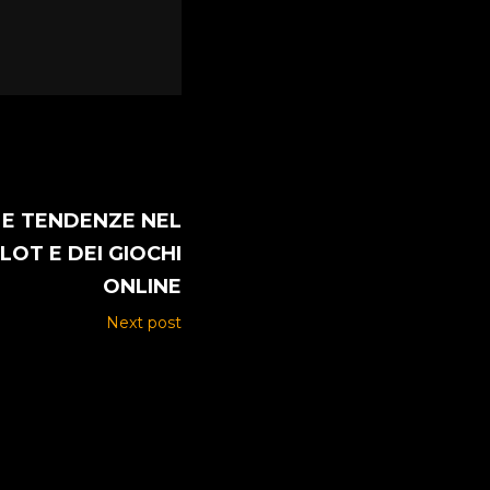
 E TENDENZE NEL
OT E DEI GIOCHI
ONLINE
Next post