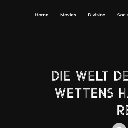
Home
Movies
Division
Soci
DIE WELT D
WETTENS HA
R