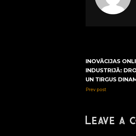
INOVĀCIJAS ONL
INDUSTRIJĀ: DR
UN TIRGUS DINA
Prev post
Leave a 