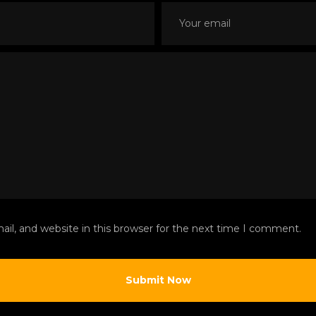
l, and website in this browser for the next time I comment.