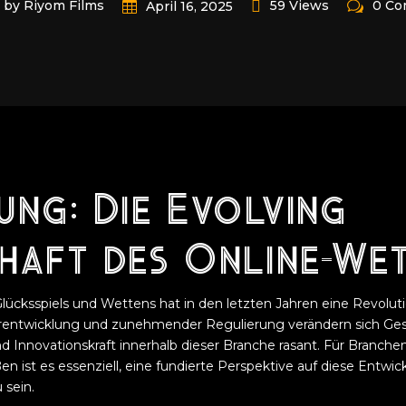
by Riyom Films
59 Views
0 C
April 16, 2025
ung: Die Evolving
haft des Online-We
Glücksspiels und Wettens hat in den letzten Jahren eine Revoluti
rentwicklung und zunehmender Regulierung verändern sich Ges
Innovationskraft innerhalb dieser Branche rasant. Für Branchen
n ist es essenziell, eine fundierte Perspektive auf diese Entw
 sein.