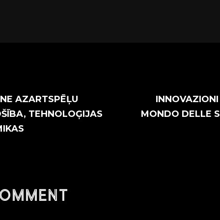
INE AZARTSPĒĻU
INNOVAZIONI
OŠĪBA, TEHNOLOĢIJAS
MONDO DELLE SL
MIKAS
comment