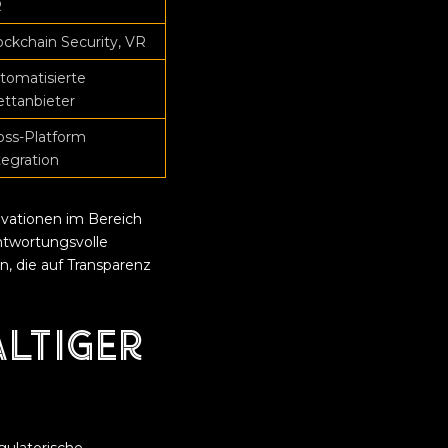
R
ockchain Security, VR
tomatisierte
ttanbieter
oss-Platform
tegration
ovationen im Bereich
ntwortungsvolle
, die auf Transparenz
altiger