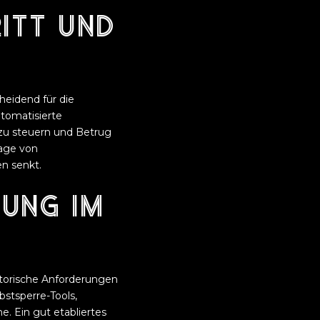
itt und
heidend für die
utomatisierte
 zu steuern und Betrug
sage von
n senkt.
ung im
atorische Anforderungen
stsperre-Tools,
. Ein gut etabliertes