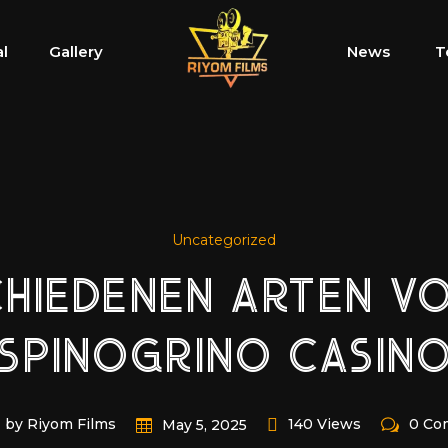
al
Gallery
News
T
Uncategorized
CHIEDENEN ARTEN VO
SPINOGRINO CASIN
by Riyom Films
140 Views
0 Co
May 5, 2025