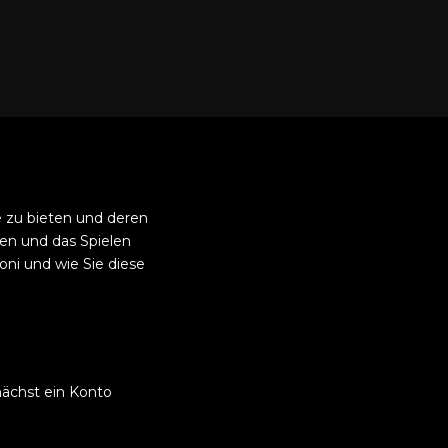
ze zu bieten und deren
ren und das Spielen
oni und wie Sie diese
ächst ein Konto