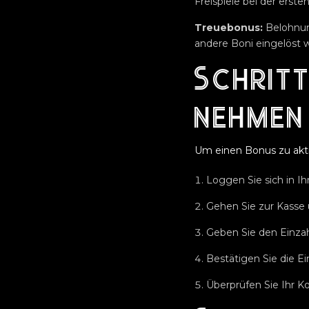
Freispiele bei der erste
Treuebonus:
Belohnun
andere Boni eingelöst 
Schritt
nehmen
Um einen Bonus zu aktiv
Loggen Sie sich in Ih
Gehen Sie zur Kasse
Geben Sie den Einzah
Bestätigen Sie die E
Überprüfen Sie Ihr K