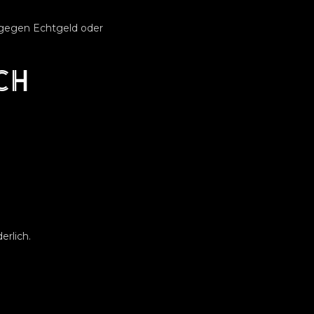
 gegen Echtgeld oder
ch
erlich.