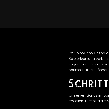
Im SpinoGrino Casino gi
Spielerlebnis zu verbe
angenehmer zu gestalten
optimal nutzen können
Schritt
Um einen Bonus im Spi
erstellen. Hier sind die 