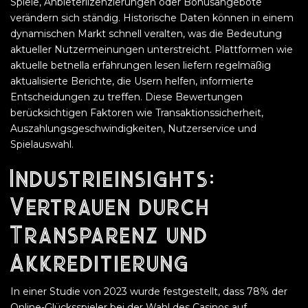
Spiele, Anbieterlizenzierungen oder Bonusangebote
verändern sich ständig. Historische Daten können in einem
dynamischen Markt schnell veralten, was die Bedeutung
aktueller Nutzermeinungen unterstreicht. Plattformen wie
aktuelle betnella erfahrungen lesen liefern regelmäßig
aktualisierte Berichte, die Usern helfen, informierte
Entscheidungen zu treffen. Diese Bewertungen
berücksichtigen Faktoren wie Transaktionssicherheit,
Auszahlungsgeschwindigkeiten, Nutzerservice und
Spielauswahl.
Industrieinsights:
Vertrauen durch
Transparenz und
Akkreditierung
In einer Studie von 2023 wurde festgestellt, dass 78% der
Online-Glücksspieler bei der Wahl des Casinos auf