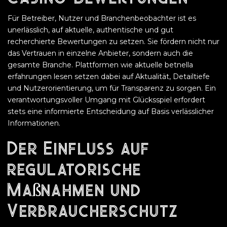
Für Betreiber, Nutzer und Branchenbeobachter ist es
unerlässlich, auf aktuelle, authentische und gut
recherchierte Bewertungen zu setzen. Sie fördern nicht nur
das Vertrauen in einzelne Anbieter, sondern auch die
gesamte Branche. Plattformen wie aktuelle betnella
erfahrungen lesen setzen dabei auf Aktualität, Detailtiefe
und Nutzerorientierung, um für Transparenz zu sorgen. Ein
verantwortungsvoller Umgang mit Glücksspiel erfordert
stets eine informierte Entscheidung auf Basis verlässlicher
Informationen.
Der Einfluss auf
regulatorische
Maßnahmen und
Verbraucherschutz