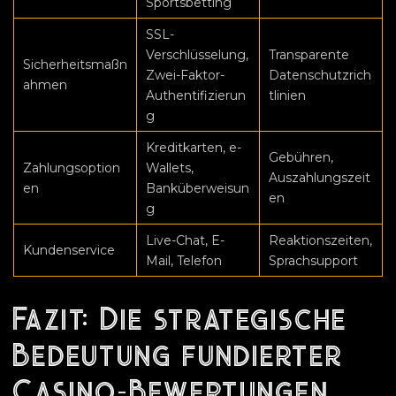
Sportsbetting
SSL-
Verschlüsselung,
Transparente
Sicherheitsmaßn
Zwei-Faktor-
Datenschutzrich
ahmen
Authentifizierun
tlinien
g
Kreditkarten, e-
Gebühren,
Zahlungsoption
Wallets,
Auszahlungszeit
en
Banküberweisun
en
g
Live-Chat, E-
Reaktionszeiten,
Kundenservice
Mail, Telefon
Sprachsupport
Fazit: Die strategische
Bedeutung fundierter
Casino-Bewertungen