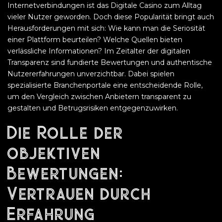
Internetverbindungen ist das Digitale Casino zum Alltag
vieler Nutzer geworden. Doch diese Popularität bringt auch
Herausforderungen mit sich: Wie kann man die Seriosität
einer Plattform beurteilen? Welche Quellen bieten
verlässliche Informationen? Im Zeitalter der digitalen
Transparenz sind fundierte Bewertungen und authentische
Nutzererfahrungen unverzichtbar. Dabei spielen
spezialisierte Branchenportale eine entscheidende Rolle,
um den Vergleich zwischen Anbietern transparent zu
gestalten und Betrugsrisiken entgegenzuwirken.
Die Rolle der
objektiven
Bewertungen:
Vertrauen durch
Erfahrung