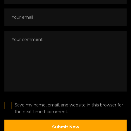
Save my name, email, and website in this browser for
the next time I comment.