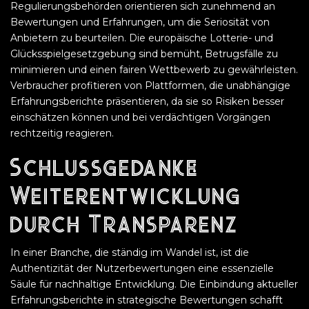
Regulierungsbehörden orientieren sich zunehmend an
Bewertungen und Erfahrungen, um die Seriosität von
Anbietern zu beurteilen. Die europäische Lotterie- und
Glücksspielgesetzgebung sind bemüht, Betrugsfälle zu
minimieren und einen fairen Wettbewerb zu gewährleisten.
Verbraucher profitieren von Plattformen, die unabhängige
Erfahrungsberichte präsentieren, da sie so Risiken besser
einschätzen können und bei verdächtigen Vorgängen
rechtzeitig reagieren.
Schlussgedanke:
Weiterentwicklung
durch Transparenz
In einer Branche, die ständig im Wandel ist, ist die
Authentizität der Nutzerbewertungen eine essenzielle
Säule für nachhaltige Entwicklung. Die Einbindung aktueller
Erfahrungsberichte in strategische Bewertungen schafft