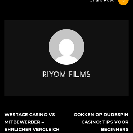
Share Post
RIYOM FILMS
WESTACE CASINO VS
GOKKEN OP DUDESPIN
MITBEWERBER –
CASINO: TIPS VOOR
EHRLICHER VERGLEICH
BEGINNERS