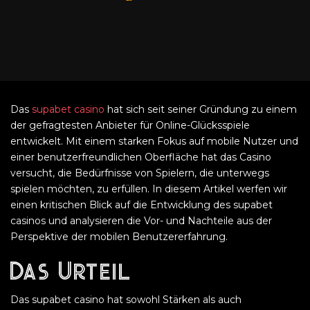
Das
supabet casino
hat sich seit seiner Gründung zu einem
der gefragtesten Anbieter für Online-Glücksspiele
entwickelt. Mit einem starken Fokus auf mobile Nutzer und
einer benutzerfreundlichen Oberfläche hat das Casino
versucht, die Bedürfnisse von Spielern, die unterwegs
spielen möchten, zu erfüllen. In diesem Artikel werfen wir
einen kritischen Blick auf die Entwicklung des supabet
casinos und analysieren die Vor- und Nachteile aus der
Perspektive der mobilen Benutzererfahrung.
Das Urteil
Das supabet casino hat sowohl Stärken als auch