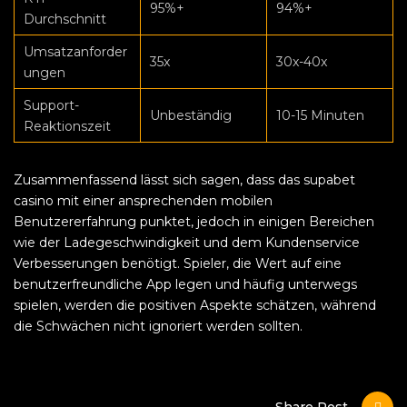
95%+
94%+
Durchschnitt
Umsatzanforder
35x
30x-40x
ungen
Support-
Unbeständig
10-15 Minuten
Reaktionszeit
Zusammenfassend lässt sich sagen, dass das supabet
casino mit einer ansprechenden mobilen
Benutzererfahrung punktet, jedoch in einigen Bereichen
wie der Ladegeschwindigkeit und dem Kundenservice
Verbesserungen benötigt. Spieler, die Wert auf eine
benutzerfreundliche App legen und häufig unterwegs
spielen, werden die positiven Aspekte schätzen, während
die Schwächen nicht ignoriert werden sollten.