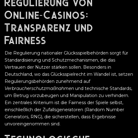
Regulierung von
Online-Casinos:
Transparenz und
Fairness
Die Regulierung nationaler Glücksspielbehörden sorgt für
Standardisierung und Schutzmechanismen, die das
Vertrauen der Nutzer stärken sollen. Besonders in
Deutschland, wo das Glücksspielrecht im Wandel ist, setzen
Regulierungsbehörden zunehmend auf
Verbraucherschutzmaßnahmen
und technische Standards,
um Betrug vorzubeugen und Manipulation zu verhindern.
Ein zentrales Kriterium ist die Fairness der Spiele selbst,
einschließlich der Zufallsgeneratoren (Random Number
Generators, RNG), die sicherstellen, dass Ergebnisse
unvoreingenommen sind.