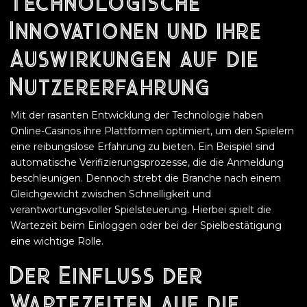
Technologische
Innovationen und ihre
Auswirkungen auf die
Nutzererfahrung
Mit der rasanten Entwicklung der Technologie haben
Online-Casinos ihre Plattformen optimiert, um den Spielern
eine reibungslose Erfahrung zu bieten. Ein Beispiel sind
automatische Verifizierungsprozesse, die die Anmeldung
beschleunigen. Dennoch strebt die Branche nach einem
Gleichgewicht zwischen Schnelligkeit und
verantwortungsvoller Spielsteuerung. Hierbei spielt die
Wartezeit beim Einloggen oder bei der Spielbestätigung
eine wichtige Rolle.
Der Einfluss der
Wartezeiten auf die