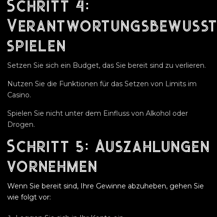
Schritt 4:
Verantwortungsbewusst
spielen
Setzen Sie sich ein Budget, das Sie bereit sind zu verlieren.
Nutzen Sie die Funktionen für das Setzen von Limits im
Casino.
Spielen Sie nicht unter dem Einfluss von Alkohol oder
Drogen.
Schritt 5: Auszahlungen
vornehmen
Wenn Sie bereit sind, Ihre Gewinne abzuheben, gehen Sie
wie folgt vor: