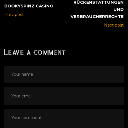
RÜCKERSTATTUNGEN
BOOKYSPINZ CASINO
UND
Prev post
VERBRAUCHERRECHTE
Next post
Leave a comment