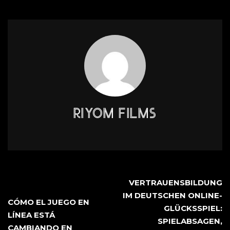
RIYOM FILMS
VERTRAUENSBILDUNG
IM DEUTSCHEN ONLINE-
CÓMO EL JUEGO EN
GLÜCKSSPIEL:
LÍNEA ESTÁ
SPIELABSAGEN,
CAMBIANDO EN