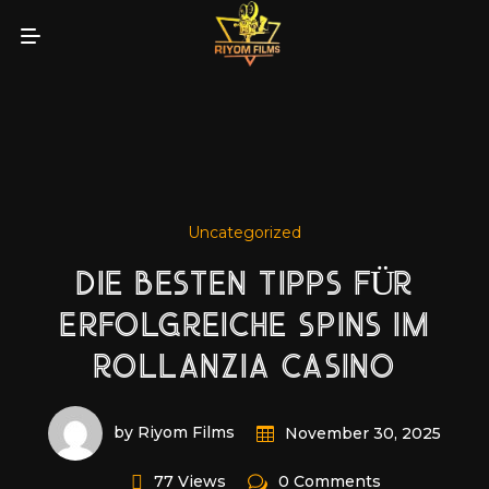
Uncategorized
DIE BESTEN TIPPS FÜR
ERFOLGREICHE SPINS IM
ROLLANZIA CASINO
by Riyom Films
November 30, 2025
77 Views
0 Comments