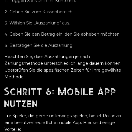
Loggen Sie sich in Ihr Konto ein.
Gehen Sie zum Kassenbereich.
Wählen Sie „Auszahlung“ aus.
Geben Sie den Betrag ein, den Sie abheben möchten.
Bestätigen Sie die Auszahlung.
Beachten Sie, dass Auszahlungen je nach
Zahlungsmethode unterschiedlich lange dauern können.
Überprüfen Sie die spezifischen Zeiten für Ihre gewählte
Methode.
Schritt 6: Mobile App
nutzen
Für Spieler, die gerne unterwegs spielen, bietet Rollanzia
eine benutzerfreundliche mobile App. Hier sind einige
Vorteile: