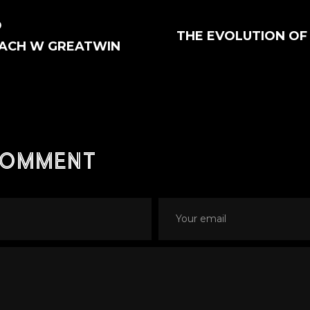
O
THE EVOLUTION OF
ACH W GREATWIN
comment