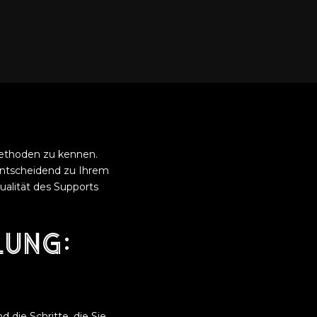
methoden zu kennen.
entscheidend zu Ihrem
ualität des Supports
lung:
d die Schritte, die Sie