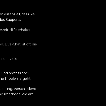
t essenziell, dass Sie
des Supports:
rzeit Hilfe erhalten
. Live-Chat ist oft die
, der viele
 und professionell
che Probleme geht.
rierung, verschiedene
ungsmethode, die am