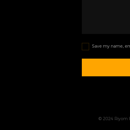
Save my name, emai
© 2024 Riyom F