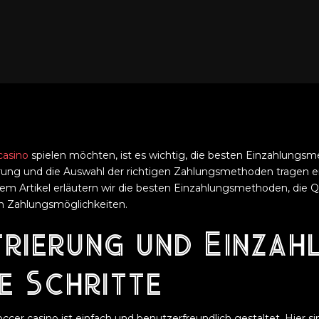
casino
spielen möchten, ist es wichtig, die besten Einzahlungs
erung und die Auswahl der richtigen Zahlungsmethoden tragen 
iesem Artikel erläutern wir die besten Einzahlungsmethoden, die Q
n Zahlungsmöglichkeiten.
strierung und Einzah
e Schritte
ccer casino ist einfach und benutzerfreundlich gestaltet. Hier sin