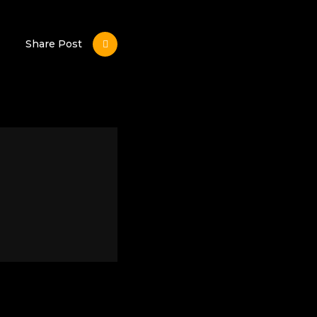
Share Post