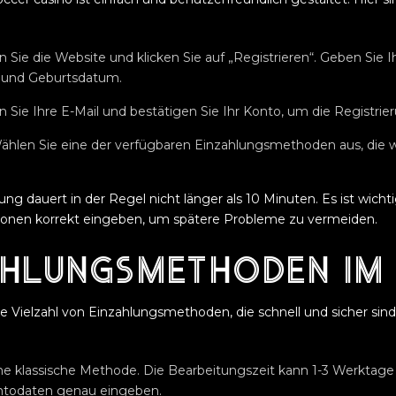
Sie die Website und klicken Sie auf „Registrieren“. Geben Sie 
e und Geburtsdatum.
 Sie Ihre E-Mail und bestätigen Sie Ihr Konto, um die Registrie
hlen Sie eine der verfügbaren Einzahlungsmethoden aus, die w
g dauert in der Regel nicht länger als 10 Minuten. Es ist wichtig
tionen korrekt eingeben, um spätere Probleme zu vermeiden.
ahlungsmethoden im 
ne Vielzahl von Einzahlungsmethoden, die schnell und sicher sind.
ne klassische Methode. Die Bearbeitungszeit kann 1-3 Werktage
Kontodaten genau eingeben.