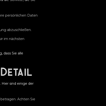
Ihre persönlichen Daten
rung abzuschließen.
ir im nächsten
, dass Sie alle
Detail
 Hier sind einige der
 betragen. Achten Sie