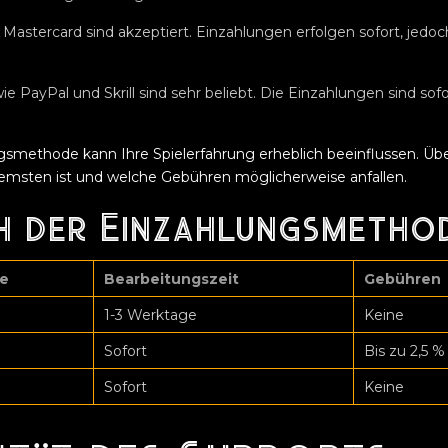
 Mastercard sind akzeptiert. Einzahlungen erfolgen sofort, jedo
 PayPal und Skrill sind sehr beliebt. Die Einzahlungen sind sofo
gsmethode kann Ihre Spielerfahrung erheblich beeinflussen. Übe
emsten ist und welche Gebühren möglicherweise anfallen.
h der Einzahlungsmetho
e
Bearbeitungszeit
Gebühren
1-3 Werktage
Keine
Sofort
Bis zu 2,5 %
Sofort
Keine