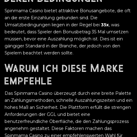
Spinmama Casino bietet attraktive Bonusangebote, die oft
an die erste Einzahlung gebunden sind. Die
Umsatzbedingungen liegen in der Regel bei
35x
, was
bedeutet, dass Spieler den Bonusbetrag 35 Mal umsetzen
müssen, bevor eine Auszahlung möglich ist. Dies ist ein
gängiger Standard in der Branche, der jedoch von den
Spielern beachtet werden sollte.
Warum ich diese Marke
empfehle
Das Spinmama Casino überzeugt durch eine breite Palette
an Zahlungsmethoden, schnelle Auszahlungszeiten und ein
hohes Maß an Sicherheit. Die Plattform erfüllt die strengen
Anforderungen der GGL und bietet eine
benutzerfreundliche Oberfläche, die den Zahlungsprozess
angenehm gestaltet. Diese Faktoren machen das
Spinmama Casino zu einer empfehlenswerten Wahl für