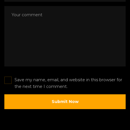
Save my name, email, and website in this browser for
the next time I comment.