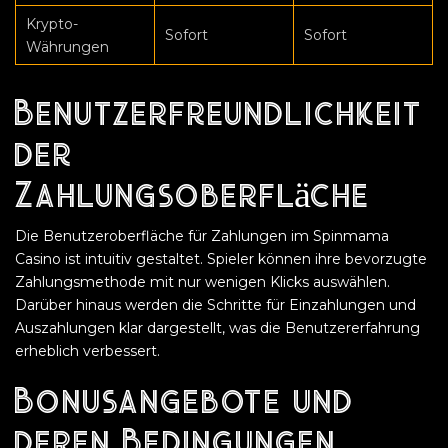
Krypto-
Sofort
Sofort
Währungen
Benutzerfreundlichkeit
der
Zahlungsoberfläche
Die Benutzeroberfläche für Zahlungen im Spinmama
Casino ist intuitiv gestaltet. Spieler können ihre bevorzugte
Zahlungsmethode mit nur wenigen Klicks auswählen.
Darüber hinaus werden die Schritte für Einzahlungen und
Auszahlungen klar dargestellt, was die Benutzererfahrung
erheblich verbessert.
Bonusangebote und
deren Bedingungen