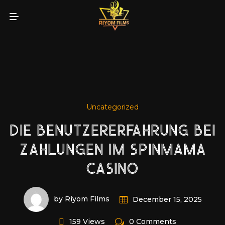
Uncategorized
DIE BENUTZERERFAHRUNG BEI
ZAHLUNGEN IM SPINMAMA
CASINO
by Riyom Films
December 15, 2025
159 Views
0 Comments